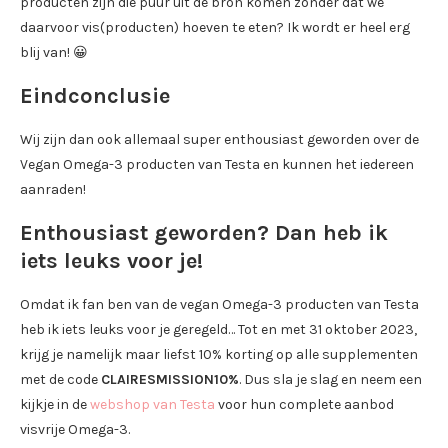
producten zijn die puur uit de bron komen zonder dat we
daarvoor vis(producten) hoeven te eten? Ik wordt er heel erg
blij van! 😀
Eindconclusie
Wij zijn dan ook allemaal super enthousiast geworden over de
Vegan Omega-3 producten van Testa en kunnen het iedereen
aanraden!
Enthousiast geworden? Dan heb ik
iets leuks voor je!
Omdat ik fan ben van de vegan Omega-3 producten van Testa
heb ik iets leuks voor je geregeld… Tot en met 31 oktober 2023,
krijg je namelijk maar liefst 10% korting op alle supplementen
met de code
CLAIRESMISSION10%
. Dus sla je slag en neem een
kijkje in de
webshop van Testa
voor hun complete aanbod
visvrije Omega-3.