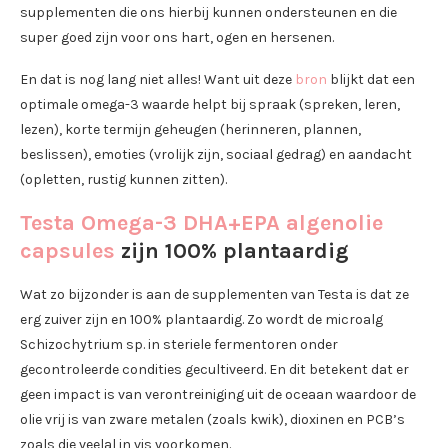
supplementen die ons hierbij kunnen ondersteunen en die
super goed zijn voor ons hart, ogen en hersenen.
En dat is nog lang niet alles! Want uit deze
bron
blijkt dat een
optimale omega-3 waarde helpt bij spraak (spreken, leren,
lezen), korte termijn geheugen (herinneren, plannen,
beslissen), emoties (vrolijk zijn, sociaal gedrag) en aandacht
(opletten, rustig kunnen zitten).
Testa Omega-3 DHA+EPA algenolie
capsules
zijn 100% plantaardig
Wat zo bijzonder is aan de supplementen van Testa is dat ze
erg zuiver zijn en 100% plantaardig. Zo wordt de microalg
Schizochytrium sp. in steriele fermentoren onder
gecontroleerde condities gecultiveerd. En dit betekent dat er
geen impact is van verontreiniging uit de oceaan waardoor de
olie vrij is van zware metalen (zoals kwik), dioxinen en PCB’s
zoals die veelal in vis voorkomen.