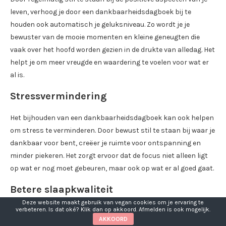
leven, verhoog je door een dankbaarheidsdagboek bij te
houden ook automatisch je geluksniveau. Zo wordt je je
bewuster van de mooie momenten en kleine geneugten die
vaak over het hoofd worden gezien in de drukte van alledag. Het
helpt je om meer vreugde en waardering te voelen voor wat er
al is.
Stressvermindering
Het bijhouden van een dankbaarheidsdagboek kan ook helpen
om stress te verminderen. Door bewust stil te staan bij waar je
dankbaar voor bent, creëer je ruimte voor ontspanning en
minder piekeren. Het zorgt ervoor dat de focus niet alleen ligt
op wat er nog moet gebeuren, maar ook op wat er al goed gaat.
Betere slaapkwaliteit
Deze website maakt gebruik van vegan cookies om je ervaring te
verbeteren. Is dat oké? Klik dan op akkoord. Afmelden is ook mogelijk.
Heb je moeite met inslapen of word je ’s nachts vaak wakker?
AKKOORD
Een dankbaarheidsdagboek kan hierbij helpen! Door voor het