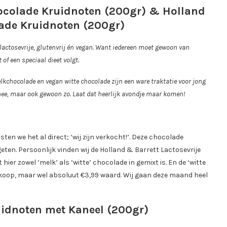
hocolade Kruidnoten (200gr)
& Holland
lade Kruidnoten (200gr)
lactosevrije, glutenvrij én vegan. Want iedereen moet gewoon van
of een speciaal dieet volgt.
chocolade en vegan witte chocolade zijn een ware traktatie voor jong
thee, maar ook gewoon zo. Laat dat heerlijk avondje maar komen!
en we het al direct; ‘wij zijn verkocht!’. Deze chocolade
geten. Persoonlijk vinden wij de Holland & Barrett Lactosevrije
ier zowel ‘melk’ als ‘witte’ chocolade in gemixt is. En de ‘witte
edkoop, maar wel absoluut €3,99 waard. Wij gaan deze maand heel
uidnoten met Kaneel (200gr)