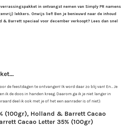
t verrassingspakket in ontvangst nemen van Simply PR namens
envrij) lekkers. Onwijs lief! Ben je benieuwd naar de inhoud
and & Barrett speciaal voor december verkoopt? Lees dan snel
kket…
r de feestdagen te ontvangen! Ik word daar zo blij van! En… Je
en ik de doos in handen kreeg. Daarom ga ik je niet langer in
aard deel ik ook met je of het een aanrader is of niet):
% (100gr), Holland & Barrett Cacao
arrett Cacao Letter 35% (100gr)