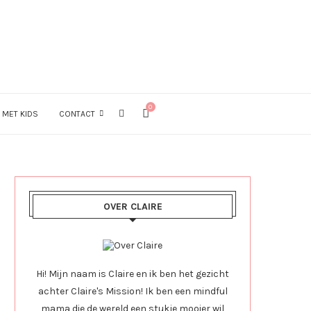
0
 MET KIDS
CONTACT
OVER CLAIRE
Hi! Mijn naam is Claire en ik ben het gezicht
achter Claire's Mission! Ik ben een mindful
mama die de wereld een stukje mooier wil