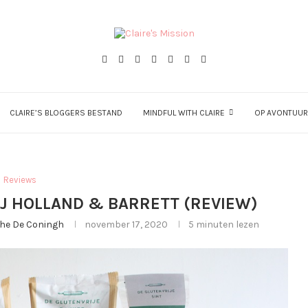
CLAIRE’S BLOGGERS BESTAND
MINDFUL WITH CLAIRE
OP AVONTUUR
Reviews
IJ HOLLAND & BARRETT (REVIEW)
ghe De Coningh
november 17, 2020
5 minuten lezen