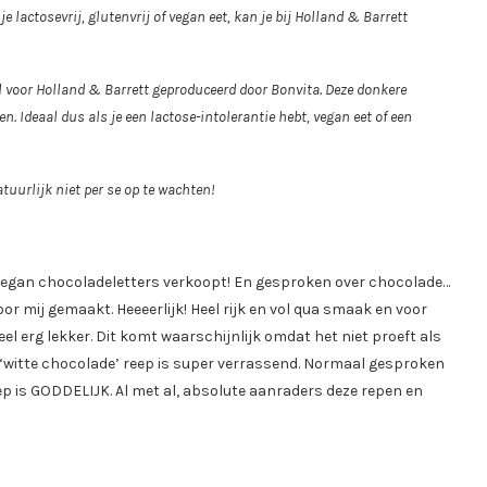
e lactosevrij, glutenvrij of vegan eet, kan je bij Holland & Barrett
al voor Holland & Barrett geproduceerd door Bonvita. Deze donkere
n. Ideaal dus als je een lactose-intolerantie hebt, vegan eet of een
tuurlijk niet per se op te wachten!
vegan chocoladeletters verkoopt! En gesproken over chocolade…
oor mij gemaakt. Heeeerlijk! Heel rijk en vol qua smaak en voor
eel erg lekker. Dit komt waarschijnlijk omdat het niet proeft als
 ‘witte chocolade’ reep is super verrassend. Normaal gesproken
ep is GODDELIJK. Al met al, absolute aanraders deze repen en