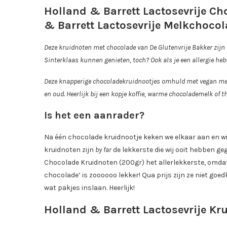
Holland & Barrett Lactosevrije C
& Barrett Lactosevrije Melkchoco
Deze kruidnoten met chocolade van De Glutenvrije Bakker zijn 
Sinterklaas kunnen genieten, toch? Ook als je een allergie hebt 
Deze knapperige chocoladekruidnootjes omhuld met vegan melk
en oud. Heerlijk bij een kopje koffie, warme chocolademelk of 
Is het een aanrader?
Na één chocolade kruidnootje keken we elkaar aan en wist
kruidnoten zijn
by far
de lekkerste die wij ooit hebben ge
Chocolade Kruidnoten (200gr) het allerlekkerste, omdat h
chocolade’ is zoooooo lekker! Qua prijs zijn ze niet go
wat pakjes inslaan. Heerlijk!
Holland & Barrett Lactosevrije Kr