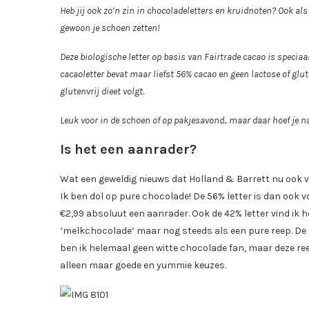
Heb jij ook zo’n zin in chocoladeletters en kruidnoten? Ook als j
gewoon je schoen zetten!
Deze biologische letter op basis van Fairtrade cacao is specia
cacaoletter bevat maar liefst 56% cacao en geen lactose of glute
glutenvrij dieet volgt.
Leuk voor in de schoen of op pakjesavond.. maar daar hoef je na
Is het een aanrader?
Wat een geweldig nieuws dat Holland & Barrett nu ook 
Ik ben dol op pure chocolade! De 56% letter is dan ook v
€2,99 absoluut een aanrader. Ook de 42% letter vind ik h
‘melkchocolade’ maar nog steeds als een pure reep. De
ben ik helemaal geen witte chocolade fan, maar deze re
alleen maar goede en yummie keuzes.