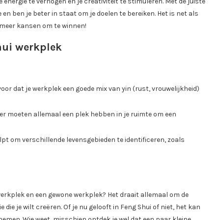
nergie te verhogen en je creativiteit te stimuleren. Met de juiste
e en ben je beter in staat om je doelen te bereiken. Het is net als
t meer kansen om te winnen!
hui werkplek
voor dat je werkplek een goede mix van yin (rust, vrouwelijkheid)
ater moeten allemaal een plek hebben in je ruimte om een
pt om verschillende levensgebieden te identificeren, zoals
 werkplek en een gewone werkplek? Het draait allemaal om de
 die je wilt creëren. Of je nu gelooft in Feng Shui of niet, het kan
nemen. Wie weet, misschien ontdek je wel dat een paar kleine