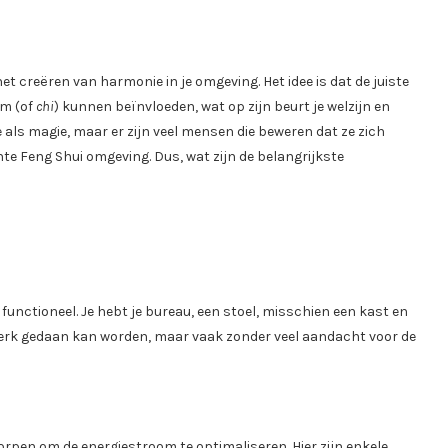
het creëren van harmonie in je omgeving. Het idee is dat de juiste
om (of
chi
) kunnen beïnvloeden, wat op zijn beurt je welzijn en
e als magie, maar er zijn veel mensen die beweren dat ze zich
hte Feng Shui omgeving. Dus, wat zijn de belangrijkste
functioneel. Je hebt je bureau, een stoel, misschien een kast en
t werk gedaan kan worden, maar vaak zonder veel aandacht voor de
rpen om de energiestroom te optimaliseren. Hier zijn enkele