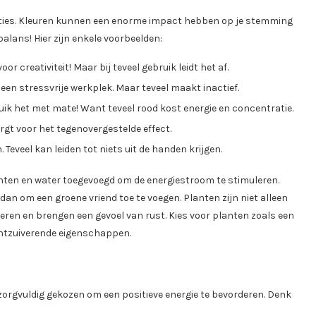
ties. Kleuren kunnen een enorme impact hebben op je stemming
balans! Hier zijn enkele voorbeelden:
r creativiteit! Maar bij teveel gebruik leidt het af.
 een stressvrije werkplek. Maar teveel maakt inactief.
ik het met mate! Want teveel rood kost energie en concentratie.
orgt voor het tegenovergestelde effect.
. Teveel kan leiden tot niets uit de handen krijgen.
nten en water toegevoegd om de energiestroom te stimuleren.
dan om een groene vriend toe te voegen. Planten zijn niet alleen
eren en brengen een gevoel van rust. Kies voor planten zoals een
chtzuiverende eigenschappen.
zorgvuldig gekozen om een positieve energie te bevorderen. Denk