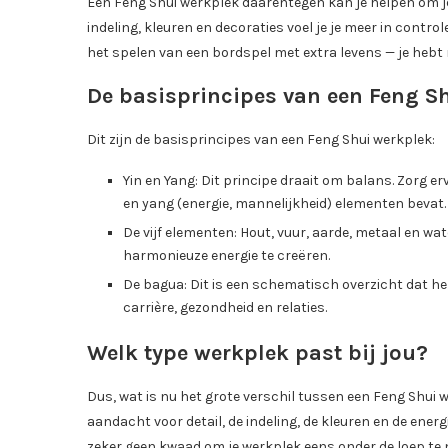
Een Feng Shui werkplek daarentegen kan je helpen om je e
indeling, kleuren en decoraties voel je je meer in control
het spelen van een bordspel met extra levens — je heb
De basisprincipes van een Feng S
Dit zijn de basisprincipes van een Feng Shui werkplek:
Yin en Yang: Dit principe draait om balans. Zorg er
en yang (energie, mannelijkheid) elementen bevat.
De vijf elementen: Hout, vuur, aarde, metaal en w
harmonieuze energie te creëren.
De bagua: Dit is een schematisch overzicht dat hel
carrière, gezondheid en relaties.
Welk type werkplek past bij jou?
Dus, wat is nu het grote verschil tussen een Feng Shui
aandacht voor detail, de indeling, de kleuren en de energie
zeker geen kwaad om je werkplek eens onder de loep te 