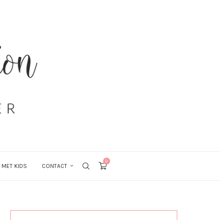
0
 MET KIDS
CONTACT