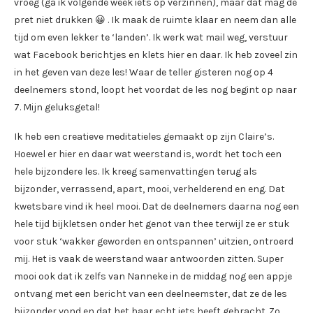
vroeg (ga ik volgende week iets op verzinnen), maar dat mag de
pret niet drukken 😀 . Ik maak de ruimte klaar en neem dan alle
tijd om even lekker te ‘landen’. Ik werk wat mail weg, verstuur
wat Facebook berichtjes en klets hier en daar. Ik heb zoveel zin
in het geven van deze les! Waar de teller gisteren nog op 4
deelnemers stond, loopt het voordat de les nog begint op naar
7. Mijn geluksgetal!
Ik heb een creatieve meditatieles gemaakt op zijn Claire’s.
Hoewel er hier en daar wat weerstand is, wordt het toch een
hele bijzondere les. Ik kreeg samenvattingen terug als
bijzonder, verrassend, apart, mooi, verhelderend en eng. Dat
kwetsbare vind ik heel mooi. Dat de deelnemers daarna nog een
hele tijd bijkletsen onder het genot van thee terwijl ze er stuk
voor stuk ‘wakker geworden en ontspannen’ uitzien, ontroerd
mij. Het is vaak de weerstand waar antwoorden zitten. Super
mooi ook dat ik zelfs van Nanneke in de middag nog een appje
ontvang met een bericht van een deelneemster, dat ze de les
bijzonder vond en dat het haar echt iets heeft gebracht. Zo