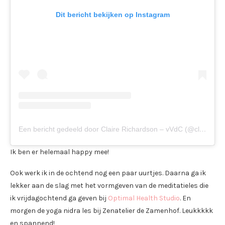
Dit bericht bekijken op Instagram
Een bericht gedeeld door Claire Richardson – vVdC (@clairesmission)
Ik ben er helemaal happy mee!
Ook werk ik in de ochtend nog een paar uurtjes. Daarna ga ik
lekker aan de slag met het vormgeven van de meditatieles die
ik vrijdagochtend ga geven bij
Optimal Health Studio
. En
morgen de yoga nidra les bij Zenatelier de Zamenhof. Leukkkkk
en spannend!