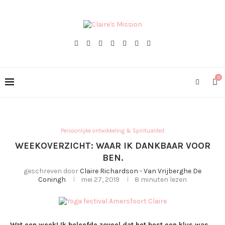
0
Persoonlijke ontwikkeling & Spiritualiteit
WEEKOVERZICHT: WAAR IK DANKBAAR VOOR
BEN.
geschreven door
Claire Richardson - Van Vrijberghe De
Coningh
mei 27, 2019
8 minuten lezen
Wat een week! Ik beleefde zoveel dat het best een klus was