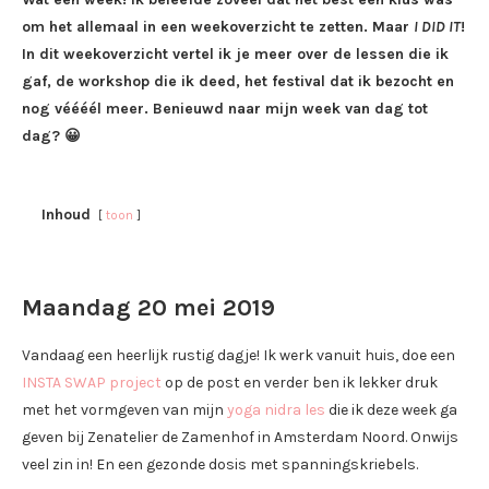
om het allemaal in een weekoverzicht te zetten. Maar
I DID IT
!
In dit weekoverzicht vertel ik je meer over de lessen die ik
gaf, de workshop die ik deed, het festival dat ik bezocht en
nog véééél meer. Benieuwd naar mijn week van dag tot
dag? 😀
Inhoud
toon
Maandag 20 mei 2019
Vandaag een heerlijk rustig dagje! Ik werk vanuit huis, doe een
INSTA SWAP project
op de post en verder ben ik lekker druk
met het vormgeven van mijn
yoga nidra les
die ik deze week ga
geven bij Zenatelier de Zamenhof in Amsterdam Noord. Onwijs
veel zin in! En een gezonde dosis met spanningskriebels.