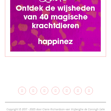
Copyright © 2017 - 2025 door Claire Richardson-van Vrijberghe de Coningh (alle