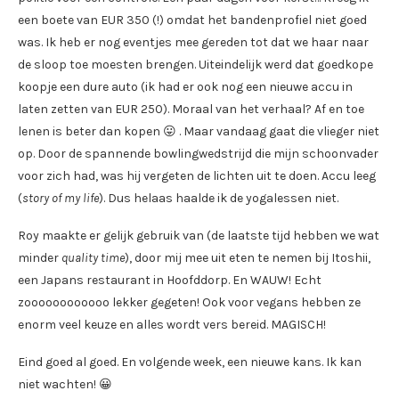
een boete van EUR 350 (!) omdat het bandenprofiel niet goed
was. Ik heb er nog eventjes mee gereden tot dat we haar naar
de sloop toe moesten brengen. Uiteindelijk werd dat goedkope
koopje een dure auto (ik had er ook nog een nieuwe accu in
laten zetten van EUR 250). Moraal van het verhaal? Af en toe
lenen is beter dan kopen 😛 . Maar vandaag gaat die vlieger niet
op. Door de spannende bowlingwedstrijd die mijn schoonvader
voor zich had, was hij vergeten de lichten uit te doen. Accu leeg
(
story of my life
). Dus helaas haalde ik de yogalessen niet.
Roy maakte er gelijk gebruik van (de laatste tijd hebben we wat
minder
quality time
), door mij mee uit eten te nemen bij Itoshii,
een Japans restaurant in Hoofddorp. En WAUW! Echt
zoooooooooooo lekker gegeten! Ook voor vegans hebben ze
enorm veel keuze en alles wordt vers bereid. MAGISCH!
Eind goed al goed. En volgende week, een nieuwe kans. Ik kan
niet wachten! 😀