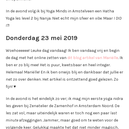
In de avond volg ik bij Yoga Minds in Amstelveen een Hatha
Yoga les level 2 bij Nanja. Niet echt mijn sfeer en
vibe
. Maar
I DID
IT
!
Donderdag 23 mei 2019
Woehoeeeee! Leuke dag vandaag! Ik ben vandaag vrij en begin
de dag met het online zetten van
dit blog artikel van Mariëlle
. Ik
ben er zo blij mee! Het is puur, kwetsbaar en heel integer.
Helemaal Mariëlle! En ik ben onwijs blij en dankbaar dat jullie er
net zo over denken. Het artikel is ontzettend goed gelezen. Zo
fijn! ♥
In de avond is het eindelijk zo ver; ik mag mijn eerste yoga nidra
les geven bij Zenatelier de Zamenhof in Amsterdam Noord. De
les zat vol, maar uiteindelijk waren er toch nog een paar
last
minute
afzeggingen. Jammer, maar goed om te weten voor de
volgende keer. Gelukkig maakte het dat niet minder magisch,