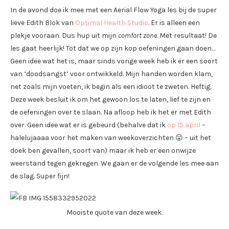
In de avond doe ik mee met een Aerial Flow Yoga les bij de super
lieve Edith Blok van
Optimal Health Studio
. Er is alleen een
plekje vooraan. Dus hup uit mijn
comfort zone
. Met resultaat! De
les gaat heerlijk! Tot dat we op zijn kop oefeningen gaan doen…
Geen idee wat het is, maar sinds vorige week heb ik er een soort
van ‘doodsangst’ voor ontwikkeld. Mijn handen worden klam,
net zoals mijn voeten, ik begin als een idioot te zweten. Heftig.
Deze week besluit ik om het gewoon los te laten, lief te zijn en
de oefeningen over te slaan. Na afloop heb ik het er met Edith
over. Geen idee wat er is gebeurd (behalve dat ik
op 15 april
–
halelujaaaa voor het maken van weekoverzichten 😛 – uit het
doek ben gevallen, soort van) maar ik heb er een onwijze
weerstand tegen gekregen. We gaan er de volgende les mee aan
de slag. Super fijn!
Mooiste quote van deze week.