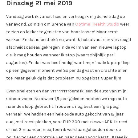
Dinsdag 21 mei 2019
Vandaag werk ik vanuit huis en verheug ik mij de hele dag op
vanavond. Zo’n zin om Brenda van
Optimal Health Studio
weer
te zien en lekker te genieten van haar lessen! Maar eerst
werken. En dat is best oké nu, want ik heb alvast een vervroegd
afscheidscadeau gekregen in de vorm van een nieuwe laptop
die ik mag houden wanneer ik stop (waarschijnlijk per 1
augustus). En dat was best nodig, want mijn ‘oude laptop’ liep
op een gegeven moment wel 3x per dag vast en crashte af en
toe. Maar gelukkig is dat probleem nu opgelost. Super fijn!
Even snel eten en dan vrrrrrrrrroem! Ik leen de auto van mijn
schoonvader. Nu alweer 1,5 jaar geleden hebben we mijn auto
naar de sloop gebracht. Trouwens nog best een ‘grappig
verhaal’. We hadden een hele oude auto gekocht van 12 jaar
oud, met roestplekken, voor EUR 300 met nieuwe APK. Ik reed
er net 3 maanden mee, toen ik werd aangehouden door de
politie voor een controle. Een paar dagen voor kerst… Kreeg ik