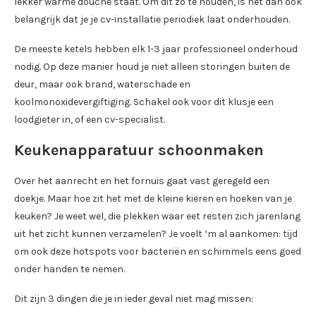
lekker warme douche staat. Om dit zo te houden, is het dan ook
belangrijk dat je je cv-installatie periodiek laat onderhouden.
De meeste ketels hebben elk 1-3 jaar professioneel onderhoud
nodig. Op deze manier houd je niet alleen storingen buiten de
deur, maar ook brand, waterschade en
koolmonoxidevergiftiging. Schakel ook voor dit klusje een
loodgieter in, of een cv-specialist.
Keukenapparatuur schoonmaken
Over het aanrecht en het fornuis gaat vast geregeld een
doekje. Maar hoe zit het met de kleine kieren en hoeken van je
keuken? Je weet wel, die plekken waar eet resten zich jarenlang
uit het zicht kunnen verzamelen? Je voelt ‘m al aankomen: tijd
om ook deze hotspots voor bacteriën en schimmels eens goed
onder handen te nemen.
Dit zijn 3 dingen die je in ieder geval niet mag missen: