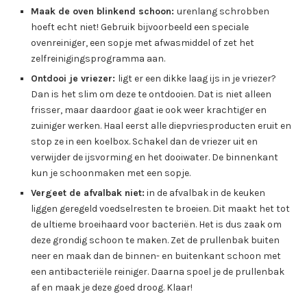
Maak de oven blinkend schoon:
urenlang schrobben
hoeft echt niet! Gebruik bijvoorbeeld een speciale
ovenreiniger, een sopje met afwasmiddel of zet het
zelfreinigingsprogramma aan.
Ontdooi je vriezer:
ligt er een dikke laag ijs in je vriezer?
Dan is het slim om deze te ontdooien. Dat is niet alleen
frisser, maar daardoor gaat ie ook weer krachtiger en
zuiniger werken. Haal eerst alle diepvriesproducten eruit en
stop ze in een koelbox. Schakel dan de vriezer uit en
verwijder de ijsvorming en het dooiwater. De binnenkant
kun je schoonmaken met een sopje.
Vergeet de afvalbak niet:
in de afvalbak in de keuken
liggen geregeld voedselresten te broeien. Dit maakt het tot
de ultieme broeihaard voor bacteriën. Het is dus zaak om
deze grondig schoon te maken. Zet de prullenbak buiten
neer en maak dan de binnen- en buitenkant schoon met
een antibacteriële reiniger. Daarna spoel je de prullenbak
af en maak je deze goed droog. Klaar!