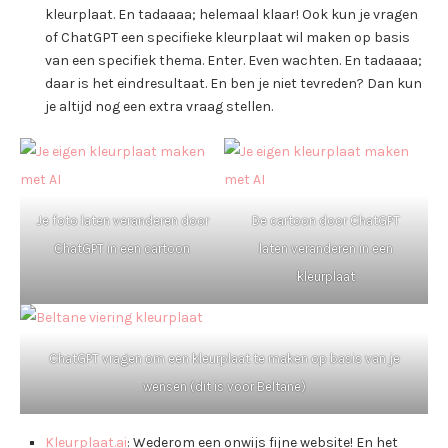
kleurplaat. En tadaaaa; helemaal klaar! Ook kun je vragen
of ChatGPT een specifieke kleurplaat wil maken op basis
van een specifiek thema. Enter. Even wachten. En tadaaaa;
daar is het eindresultaat. En ben je niet tevreden? Dan kun
je altijd nog een extra vraag stellen.
Je foto laten veranderen door
De cartoon door ChatGPT
ChatGPT in een cartoon
laten veranderen in een
kleurplaat
ChatGPT vragen om een kleurplaat te maken op basis van je
wensen (dit is voor Beltane)
Kleurplaat.ai
: Wederom een onwijs fijne website! En het