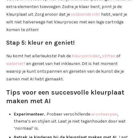
extra elementen toevoegen. Zodra je klaar bent, print je de
kleurplaat uit. Zorg ervoor dat je
voldoende inkt
hebt, want je
wilt niet halverwege het kleurproces met een lege cartridge
komen te zitten!
Stap 5: kleur en geniet!
Nu komt het allerleukste! Pak de
kleurpotloden
,
stiften
of
waterverf
en geniet van het inkleuren. Dit is het moment
waarop je kunt ontspannen en genieten van de kunst die je
samen met AI hebt gemaakt.
Tips voor een succesvolle kleurplaat
maken met AI
Experimenteer.
Probeer verschillende
ai ontwerpen
,
thema’s en stijlen uit. Laat je niet tegenhouden door wat
‘normaal’ is.
Betrek je kinderen bij de kleurplaat maken met AI.
Laat