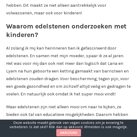
hebben. Dit maakt ze niet alleen aantrekkelijk voor
volwassenen, maar ook voor kinderen!
Waarom edelstenen onderzoeken met
kinderen?
Al zolang ik mij kan herinneren ben ik gefascineerd door
edelstenen. En samen met mijn moeder, spaar ik ze al jaren.
Het was voor mij dan ook niet meer dan logisch dat Lana en
Lyam na hun geboorte een ketting gemaakt van barnsteen en
edelstenen zouden dragen. Voor bescherming, tegen pijn, voor
een goede gezondheid en om zichzelf altijd veilig en gedragen te
voelen. En natuurlijk ook omdat ik het super mooi vindt!
Maar edelstenen zijn niet alleen mooi om naar te kijken, ze
bieden ook tal van educatieve mogelijkheden. Daarom hebben
wij van het edelstenen onderzoeken met kinderen nu niet
Deze website maakt gebruik van vegan cookies om je ervaring te
verbeteren. Is dat oké? Klik dan op akkoord. Afmelden is ook mogelijk.
alleen een hobby gemaakt maar ook een vak die zij tijdens hun
AKKOORD