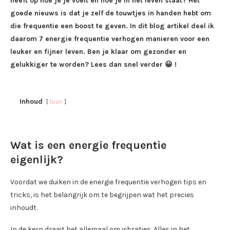
heeft op hoe je je voelt en hoe je in het leven staat? Het
goede nieuws is dat je zelf de touwtjes in handen hebt om
die frequentie een boost te geven. In dit blog artikel deel ik
daarom 7 energie frequentie verhogen manieren voor een
leuker en fijner leven. Ben je klaar om gezonder en
gelukkiger te worden? Lees dan snel verder 😀 !
Inhoud
toon
Wat is een energie frequentie
eigenlijk?
Voordat we duiken in de energie frequentie verhogen tips en
tricks, is het belangrijk om te begrijpen wat het precies
inhoudt.
In de kern draait het allemaal om vibraties. Alles in het