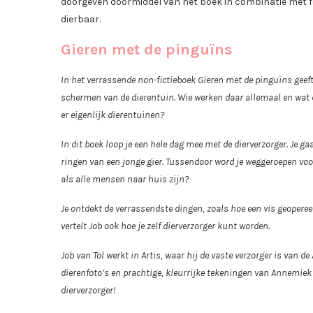
doorgeven doormiddel van het boek in combinatie met fo
dierbaar.
Gieren met de pinguïns
In het verrassende non-fictieboek Gieren met de pinguïns geeft
schermen van de dierentuin. Wie werken daar allemaal en wat
er eigenlijk dierentuinen?
In dit boek loop je een hele dag mee met de dierverzorger. Je g
ringen van een jonge gier. Tussendoor word je weggeroepen voor 
als alle mensen naar huis zijn?
Je ontdekt de verrassendste dingen, zoals hoe een vis geopereerd
vertelt Job ook hoe je zelf dierverzorger kunt worden.
Job van Tol werkt in Artis, waar hij de vaste verzorger is van d
dierenfoto’s en prachtige, kleurrijke tekeningen van Annemiek 
dierverzorger!