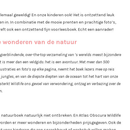
helemaal geweldig! En onze kinderen ook! Het is ontzettend leuk
n in. In combinatie met de mooie prenten en prachtige foto’s,
treft ook een ontzettend fijn voorleesboek. Echt een aanrader!
de wonderen van de natuur
ogverblindende, over-the-top verzameling van ’s werelds meest bijzondere
t is meer dan een veldgids: het is een avontuur. Met meer dan 500
straties en foto’s op elke pagina, neemt het boek lezers mee op reis
 jungles, en van de diepste diepten van de oceaan tot het hart van onze
rsterkt Wildlife ons gevoel van verwondering, ontzag en verbazing over de
n.
 natuurboek natuurlijk niet ontbreken. En Atlas Obscura Wildlife
at worden er meer wonderen en bijzonderheden prijsgegeven. Ook de
ikt voor kinderen die een spreekbeurt of werkstuk willen maken.