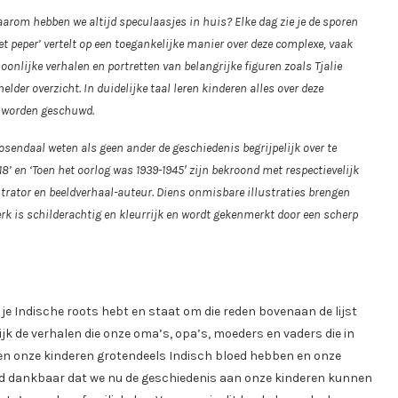
om hebben we altijd speculaasjes in huis? Elke dag zie je de sporen
t peper’ vertelt op een toegankelijke manier over deze complexe, vaak
nlijke verhalen en portretten van belangrijke figuren zoals Tjalie
elder overzicht. In duidelijke taal leren kinderen alles over deze
t worden geschuwd.
osendaal weten als geen ander de geschiedenis begrijpelijk over te
8’ en ‘Toen het oorlog was 1939-1945′ zijn bekroond met respectievelijk
ustrator en beeldverhaal-auteur. Diens onmisbare illustraties brengen
erk is schilderachtig en kleurrijk en wordt gekenmerkt door een scherp
e Indische roots hebt en staat om die reden bovenaan de lijst
ijk de verhalen die onze oma’s, opa’s, moeders en vaders die in
en onze kinderen grotendeels Indisch bloed hebben en onze
tend dankbaar dat we nu de geschiedenis aan onze kinderen kunnen