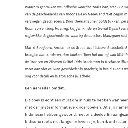
Waarom gebruiken we Indische woorden zoals banjeren? En waar
van de geschiedenis van Indonesië en Nederland. ‘Het begon me
verzwegen geschiedenis. Door thematische hoofdstukken, persoo
Robinson en Joop Hueting, krijgen kinderen (vanaf 11 jaar) een h
ingewikkelde geschiedenis, waarbij de duistere bladzijden nie
Marrit Boogaars, Annemiek de Groot, Juul Lelieveld, Liesbeth R
brengen aan kinderen. Hun boeken ‘Toen het oorlog was 1914-191
de Bronzen en Zilveren Griffel. Dido Drachman is freelance ill
meer dan vier eeuwen geschiedenis prachtig in beeld. Dido’s w
oog voor detail en historische juistheid.
Een aanrader omdat…
Dit boek is echt een
must
om in huis te hebben wanneer j
met de fijnste informatieve kinderboeken. Dit zijn namel
Indonesië hebben gewoond, met ons deelde. En aangezi
Indische roots niet langer in leven zijn, ben ik ontzet