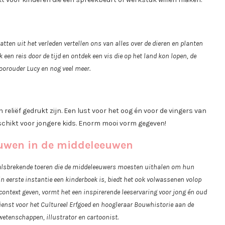
atten uit het verleden vertellen ons van alles over de dieren en planten
een reis door de tijd en ontdek een vis die op het land kon lopen, de
oorouder Lucy en nog veel meer.
 reliëf gedrukt zijn. Een lust voor het oog én voor de vingers van
schikt voor jongere kids. Enorm mooi vorm gegeven!
uwen in de middeleeuwen
halsbrekende toeren die de middeleeuwers moesten uithalen om hun
in eerste instantie een kinderboek is, biedt het ook volwassenen volop
 context geven, vormt het een inspirerende leeservaring voor jong én oud
dienst voor het Cultureel Erfgoed en hoogleraar Bouwhistorie aan de
wetenschappen, illustrator en cartoonist.