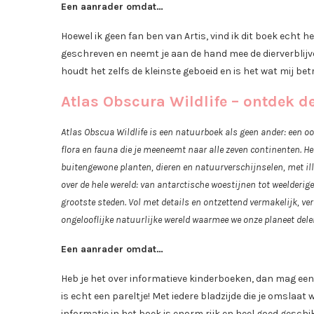
Een aanrader omdat…
Hoewel ik geen fan ben van Artis, vind ik dit boek echt 
geschreven en neemt je aan de hand mee de dierverblijve
houdt het zelfs de kleinste geboeid en is het wat mij be
Atlas Obscura Wildlife – ontdek 
Atlas Obscua Wildlife is een natuurboek als geen ander: een o
flora en fauna die je meeneemt naar alle zeven continenten. He
buitengewone planten, dieren en natuurverschijnselen, met illu
over de hele wereld: van antarctische woestijnen tot weelderige
grootste steden. Vol met details en ontzettend vermakelijk, ve
ongelooflijke natuurlijke wereld waarmee we onze planeet dele
Een aanrader omdat…
Heb je het over informatieve kinderboeken, dan mag een
is echt een pareltje! Met iedere bladzijde die je omsla
informatie in het boek is enorm rijk en heel goed gesch