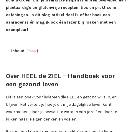
kunt worden. Om je daarbij te helpen is er een overvloed aan
plantaardige en glutenvrije recepten, tips en praktische
oefeningen. In dit blog artikel deel ik of het boek een
aanrader is én mag ik ook één lezer blij maken met een
exemplaar!
Inhoud
toon
Over HEEL de ZIEL – Handboek voor
een gezond leven
Dit is een boek voor iedereen die HEEL en gezond wil zijn, en
blijven. Het vertelt je hoe je dit in je dagelijkse leven kunt
waarmaken, door je bewust te worden van jezelf en door te
kijken naar je eigen denken en voelen.
Bewustzijn kun je trainen door meditatie en door te leren