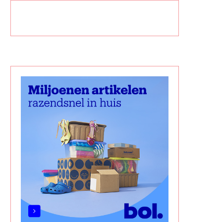
SNELLE HAARVERZORGING VOOR
HET MUZIEKBOS; EEN MU
JONGE OUDERS
WERELD VOOR KINDER
juli 1, 2026
juni 9, 2026