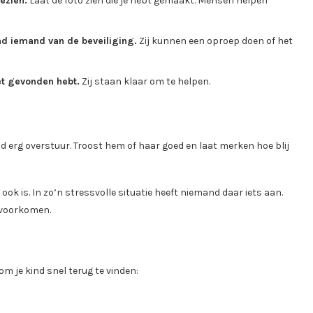
ezien.
Laat de foto zien die je hebt gemaakt. Mensen helpen
ind iemand van de beveiliging.
Zij kunnen een oproep doen of het
iet gevonden hebt.
Zij staan klaar om te helpen.
kind erg overstuur. Troost hem of haar goed en laat merken hoe blij
 ook is. In zo’n stressvolle situatie heeft niemand daar iets aan.
t voorkomen.
om je kind snel terug te vinden: