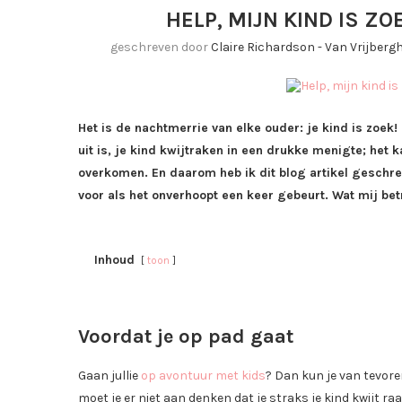
HELP, MIJN KIND IS Z
geschreven door
Claire Richardson - Van Vrijber
Het is de nachtmerrie van elke ouder: je kind is zoek!
uit is, je kind kwijtraken in een drukke menigte; het
overkomen. En daarom heb ik dit blog artikel geschre
voor als het onverhoopt een keer gebeurt. Wat mij be
Inhoud
toon
Voordat je op pad gaat
Gaan jullie
op avontuur met kids
? Dan kun je van tevor
moet je er niet aan denken dat je straks je kind kwijt ra