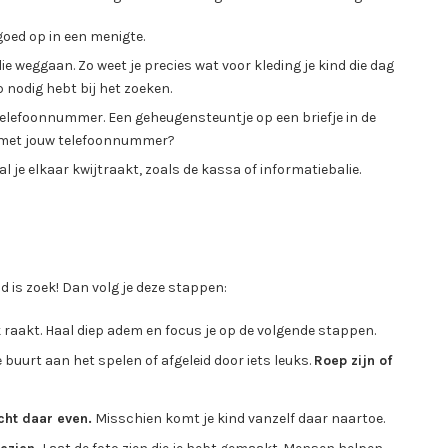
 goed op in een menigte.
lie weggaan. Zo weet je precies wat voor kleding je kind die dag
p nodig hebt bij het zoeken.
 telefoonnummer. Een geheugensteuntje op een briefje in de
d met jouw telefoonnummer?
 je elkaar kwijtraakt, zoals de kassa of informatiebalie.
d is zoek! Dan volg je deze stappen:
ek raakt. Haal diep adem en focus je op de volgende stappen.
 buurt aan het spelen of afgeleid door iets leuks.
Roep zijn of
ht daar even.
Misschien komt je kind vanzelf daar naartoe.