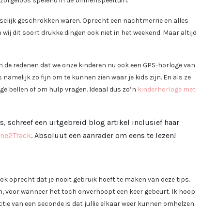
 zorgeloos spelend in de binnenspeeltuin.
vreselijk geschrokken waren. Oprecht een nachtmerrie en alles
ij dit soort drukke dingen ook niet in het weekend. Maar altijd
n de redenen dat we onze kinderen nu ook een GPS-horloge van
melijk zo fijn om te kunnen zien waar je kids zijn. En als ze
ge bellen of om hulp vragen. Ideaal dus zo’n
kinderhorloge met
 schreef een uitgebreid blog artikel inclusief haar
One2Track
. Absoluut een aanrader om eens te lezen!
ook oprecht dat je nooit gebruik hoeft te maken van deze tips.
, voor wanneer het toch onverhoopt een keer gebeurt. Ik hoop
ctie van een seconde is dat jullie elkaar weer kunnen omhelzen.