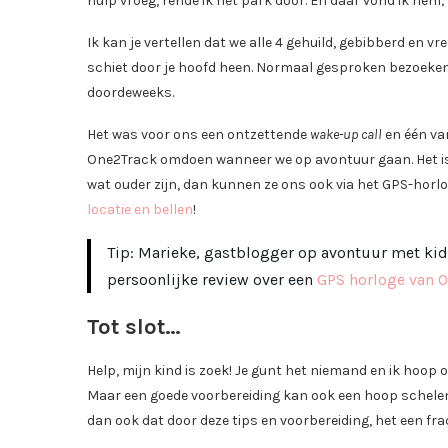
hulp vroeg, rende ik het park door. En daar vond ik hem;
Ik kan je vertellen dat we alle 4 gehuild, gebibberd en 
schiet door je hoofd heen. Normaal gesproken bezoeken w
doordeweeks.
Het was voor ons een ontzettende
wake-up call
en één va
One2Track omdoen wanneer we op avontuur gaan. Het is na
wat ouder zijn, dan kunnen ze ons ook via het GPS-horlo
locatie en bellen
!
Tip: Marieke, gastblogger op avontuur met kids,
persoonlijke review over een
GPS horloge van 
Tot slot…
Help, mijn kind is zoek! Je gunt het niemand en ik hoop 
Maar een goede voorbereiding kan ook een hoop schelen
dan ook dat door deze tips en voorbereiding, het een fra