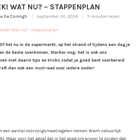
OEK! WAT NU? – STAPPENPLAN
ghe De Coningh
september 30, 2024
5 minuten lezen
 Of het nu in de supermarkt, op het strand of tijdens een dagje
 kan de beste overkomen. Sterker nog: het is ook ons
ven met daarin tips en tricks zodat je goed bent voorbereid
treft dan ook een
must-read
voor iedere ouder!
en een aantal voorzorgsmaatregelen nemen. Want natuurlijk
akt. Maar voor het geval dat is het goed om ervoor te zorgen dat: