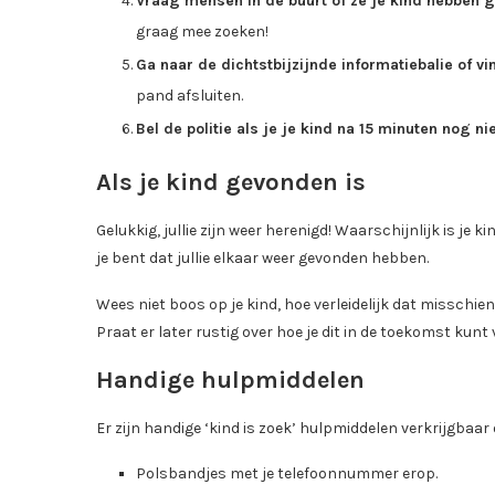
Vraag mensen in de buurt of ze je kind hebben g
graag mee zoeken!
Ga naar de dichtstbijzijnde informatiebalie of v
pand afsluiten.
Bel de politie als je je kind na 15 minuten nog n
Als je kind gevonden is
Gelukkig, jullie zijn weer herenigd! Waarschijnlijk is je 
je bent dat jullie elkaar weer gevonden hebben.
Wees niet boos op je kind, hoe verleidelijk dat misschien
Praat er later rustig over hoe je dit in de toekomst kun
Handige hulpmiddelen
Er zijn handige ‘kind is zoek’ hulpmiddelen verkrijgbaar 
Polsbandjes met je telefoonnummer erop.