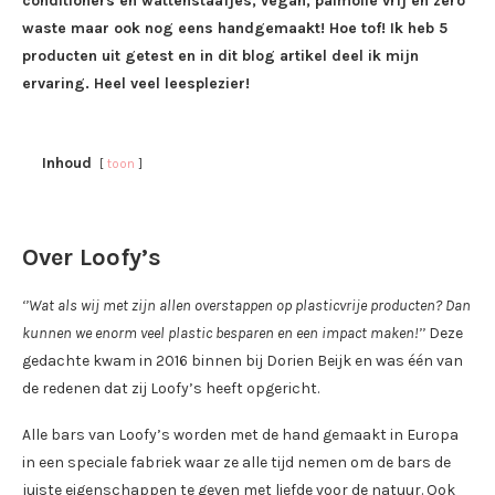
conditioners en wattenstaafjes, vegan, palmolie vrij en zero
waste maar ook nog eens handgemaakt! Hoe tof! Ik heb 5
producten uit getest en in dit blog artikel deel ik mijn
ervaring. Heel veel leesplezier!
Inhoud
toon
Over Loofy’s
‘’Wat als wij met zijn allen overstappen op plasticvrije producten? Dan
kunnen we enorm veel plastic besparen en een impact maken!’’
Deze
gedachte kwam in 2016 binnen bij Dorien Beijk en was één van
de redenen dat zij Loofy’s heeft opgericht.
Alle bars van Loofy’s worden met de hand gemaakt in Europa
in een speciale fabriek waar ze alle tijd nemen om de bars de
juiste eigenschappen te geven met liefde voor de natuur. Ook