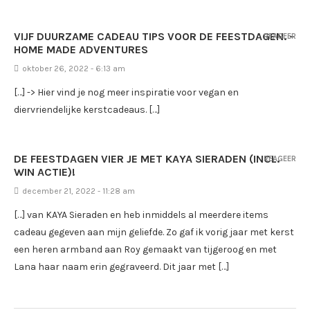
VIJF DUURZAME CADEAU TIPS VOOR DE FEESTDAGEN. -
REAGEER
HOME MADE ADVENTURES
oktober 26, 2022 - 6:13 am
[…] -> Hier vind je nog meer inspiratie voor vegan en
diervriendelijke kerstcadeaus. […]
DE FEESTDAGEN VIER JE MET KAYA SIERADEN (INCL.
REAGEER
WIN ACTIE)!
december 21, 2022 - 11:28 am
[…] van KAYA Sieraden en heb inmiddels al meerdere items
cadeau gegeven aan mijn geliefde. Zo gaf ik vorig jaar met kerst
een heren armband aan Roy gemaakt van tijgeroog en met
Lana haar naam erin gegraveerd. Dit jaar met […]