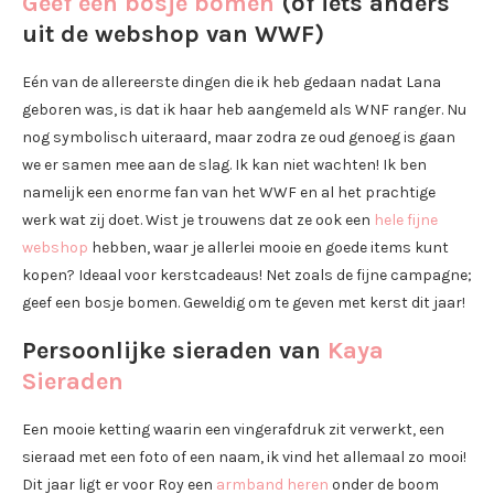
Geef een bosje bomen
(of iets anders
uit de webshop van WWF)
Eén van de allereerste dingen die ik heb gedaan nadat Lana
geboren was, is dat ik haar heb aangemeld als WNF ranger. Nu
nog symbolisch uiteraard, maar zodra ze oud genoeg is gaan
we er samen mee aan de slag. Ik kan niet wachten! Ik ben
namelijk een enorme fan van het WWF en al het prachtige
werk wat zij doet. Wist je trouwens dat ze ook een
hele fijne
webshop
hebben, waar je allerlei mooie en goede items kunt
kopen? Ideaal voor kerstcadeaus! Net zoals de fijne campagne;
geef een bosje bomen. Geweldig om te geven met kerst dit jaar!
Persoonlijke sieraden van
Kaya
Sieraden
Een mooie ketting waarin een vingerafdruk zit verwerkt, een
sieraad met een foto of een naam, ik vind het allemaal zo mooi!
Dit jaar ligt er voor Roy een
armband heren
onder de boom