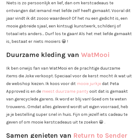
Niets is zo persoonlijk en lief, dan om kerstcadeaus te
ontvangen dat iemand met liefde zelf heeft gemaakt. Vooral dit
jaar vindt ik dit zoooo waardevol! Of het nu een gedicht is, een
mooie gebreide sjaal, een kintsugi kunstwerk, schilderij of
totaal iets anders… Durf los te gaan! Als het met liefde gemaakt
is, bestaat er niets mooiers 😀 !
Duurzame kleding van
WatMooi
Ik ben onwijs fan van WatMooi en de prachtige duurzame
items die Joke verkoopt. Speciaal voor de kerst mocht ik wat uit
de webshop kiezen. Ik koos voor dit
mooie jurkje
dat Peta
Approved is en de
meest duurzame panty
ooit dat is gemaakt
van gerecyclede garens. Ik word er blij van! Goed om te weten
trouwens.. Omdat alles geleverd wordt uit eigen voorraad, heb
je je bestelling super snel in huis. Fijn om jezelf iets cadeau te
geven of om mooie kerstcadeaus uit te zoeken 😀 .
Samen genieten van
Return to Sender