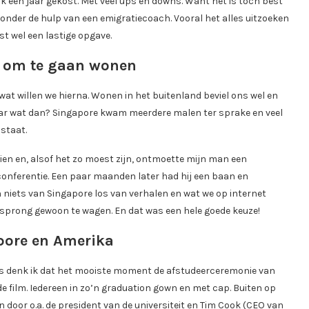
jk een jaar gekost. Met veel ups en downs. Want het is toch best
zonder de hulp van een emigratiecoach. Vooral het alles uitzoeken
t wel een lastige opgave.
n om te gaan wonen
wat willen we hierna. Wonen in het buitenland beviel ons wel en
Maar wat dan? Singapore kwam meerdere malen ter sprake en veel
staat.
zien en, alsof het zo moest zijn, ontmoette mijn man een
 conferentie. Een paar maanden later had hij een baan en
 niets van Singapore los van verhalen en wat we op internet
 sprong gewoon te wagen. En dat was een hele goede keuze!
pore en Amerika
s denk ik dat het mooiste moment de afstudeerceremonie van
de film. Iedereen in zo’n graduation gown en met cap. Buiten op
 door o.a. de president van de universiteit en Tim Cook (CEO van