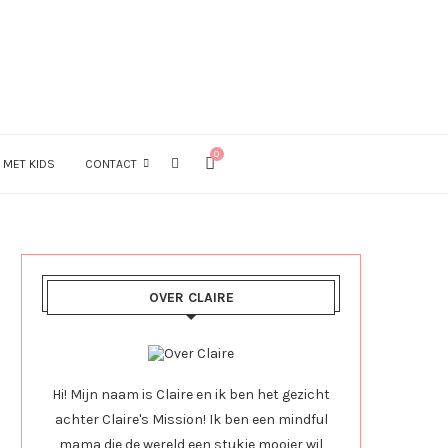
0
 MET KIDS
CONTACT
OVER CLAIRE
Hi! Mijn naam is Claire en ik ben het gezicht
achter Claire's Mission! Ik ben een mindful
mama die de wereld een stukje mooier wil