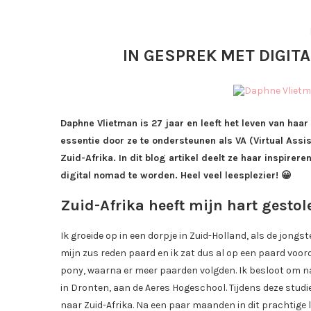
IN GESPREK MET DIGIT
Daphne Vlietman is 27 jaar en leeft het leven van ha
essentie door ze te ondersteunen als VA (Virtual Assi
Zuid-Afrika. In dit blog artikel deelt ze haar inspirer
digital nomad te worden. Heel veel leesplezier! 😀
Zuid-Afrika heeft mijn hart gestol
Ik groeide op in een dorpje in Zuid-Holland, als de jongst
mijn zus reden paard en ik zat dus al op een paard voord
pony, waarna er meer paarden volgden. Ik besloot om 
in Dronten, aan de Aeres Hogeschool. Tijdens deze stud
naar Zuid-Afrika. Na een paar maanden in dit prachtige l