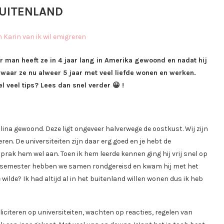
BUITENLAND
r man heeft ze in 4 jaar lang in Amerika gewoond en nadat hij
 waar ze nu alweer 5 jaar met veel liefde wonen en werken.
l veel tips? Lees dan snel verder 😀 !
ina gewoond. Deze ligt ongeveer halverwege de oostkust. Wij zijn
n. De universiteiten zijn daar erg goed en je hebt de
rak hem wel aan. Toen ik hem leerde kennen ging hij vrij snel op
het semester hebben we samen rondgereisd en kwam hij met het
 wilde? Ik had altijd al in het buitenland willen wonen dus ik heb
iciteren op universiteiten, wachten op reacties, regelen van