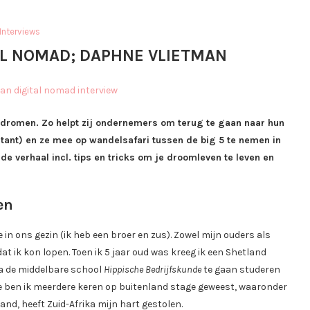
Interviews
AL NOMAD; DAPHNE VLIETMAN
ar dromen. Zo helpt zij ondernemers om terug te gaan naar hun
stant) en ze mee op wandelsafari tussen de big 5 te nemen in
ende verhaal incl. tips en tricks om je droomleven te leven en
en
e in ons gezin (ik heb een broer en zus). Zowel mijn ouders als
at ik kon lopen. Toen ik 5 jaar oud was kreeg ik een Shetland
na de middelbare school
Hippische Bedrijfskunde
te gaan studeren
ie ben ik meerdere keren op buitenland stage geweest, waaronder
and, heeft Zuid-Afrika mijn hart gestolen.