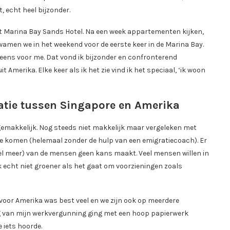
, echt heel bijzonder.
t Marina Bay Sands Hotel. Na een week appartementen kijken,
kwamen we in het weekend voor de eerste keer in de Marina Bay.
ineens voor me. Dat vond ik bijzonder en confronterend
t Amerika. Elke keer als ik het zie vind ik het speciaal, ‘ik woon
atie tussen Singapore en Amerika
 gemakkelijk. Nog steeds niet makkelijk maar vergeleken met
te komen (helemaal zonder de hulp van een emigratiecoach). Er
el meer) van de mensen geen kans maakt. Veel mensen willen in
ok echt niet groener als het gaat om voorzieningen zoals
oor Amerika was best veel en we zijn ook op meerdere
 van mijn werkvergunning ging met een hoop papierwerk
 iets hoorde.