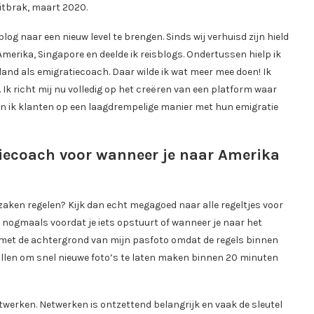
uitbrak, maart 2020.
 blog naar een nieuw level te brengen. Sinds wij verhuisd zijn hield
Amerika, Singapore en deelde ik reisblogs. Ondertussen hielp ik
and als emigratiecoach. Daar wilde ik wat meer mee doen! Ik
. Ik richt mij nu volledig op het creëren van een platform waar
 ik klanten op een laagdrempelige manier met hun emigratie
tiecoach voor wanneer je naar Amerika
 zaken regelen? Kijk dan echt megagoed naar alle regeltjes voor
 nogmaals voordat je iets opstuurt of wanneer je naar het
 met de achtergrond van mijn pasfoto omdat de regels binnen
len om snel nieuwe foto’s te laten maken binnen 20 minuten
twerken. Netwerken is ontzettend belangrijk en vaak de sleutel