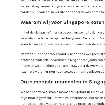
visums en papierwerk en het vertrekken heeft uiteindeli
wel een ding zomaar emigreren en alles achter je laten 
zonder hulp van de universiteit of anderen was soms bes
Waarom wij voor Singapore koze
In het derde jaar in Amerika begonnen we na te denken, 
we wilden beiden eigenlijk niet terug naar Nederland. 
vrienden en kennissen waren enthousiast over de stads
Na wat online onderzoek vond ik het er ook wel goed uit
professor van een universiteit in Singapore tijdens een
maakten we ons klaar voor een nieuw vertrek. We wisten
lazen. We waren er nog nooit geweest maar besloten de
Onze mooiste momenten in Singa
We hebben zo veel mooie momenten gehad. In Amerika i
mijn man is geweest. Het was zó Amerikaans, net als in 
het football field werden inspirerende praatjes gehouden