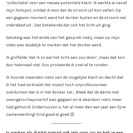
‘sollicitatie’ voor een nieuwe potentiële klant. Ik werkte al vanaf
mijn hotspot, omdat ik wist dat de stroom uit kon vallen. Op
een gegeven moment werd het donker buiten en de stroom viel
inderdaad uit… Dat betekende dat ook het licht uit ging.
Gelukkig was het einde van het gesprek nabij, maar op mijn
video was duidelijk te merken dat het donker werd.
Ik gniffelde ‘dat ik zo wel het licht aan zou doen’, maar dat kon
dus helemaal niet. Dus probeerde ik snel af te ronden.
Ik hoorde maanden niets van de mogelijke klant en dacht dat
ik het had verknald. Het moest toch onprofessioneel
overkomen dat ik in het donker zat… Bleek dat de dame met
zwangerschapsverlof was gegaan en ik daardoor niets meer
had gehoord. Ondertussen is het al meer dan een jaar een fijne
samenwerking! Eind goed al goed 😉
Is werken als digital nomad ook iets voor jou en heb je een