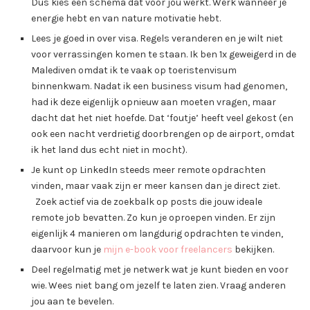
Dus kies een schema dat voor jou werkt. Werk wanneer je
energie hebt en van nature motivatie hebt.
Lees je goed in over visa. Regels veranderen en je wilt niet
voor verrassingen komen te staan. Ik ben 1x geweigerd in de
Malediven omdat ik te vaak op toeristenvisum
binnenkwam. Nadat ik een business visum had genomen,
had ik deze eigenlijk opnieuw aan moeten vragen, maar
dacht dat het niet hoefde. Dat ‘foutje’ heeft veel gekost (en
ook een nacht verdrietig doorbrengen op de airport, omdat
ik het land dus echt niet in mocht).
Je kunt op LinkedIn steeds meer remote opdrachten
vinden, maar vaak zijn er meer kansen dan je direct ziet.
Zoek actief via de zoekbalk op posts die jouw ideale
remote job bevatten. Zo kun je oproepen vinden. Er zijn
eigenlijk 4 manieren om langdurig opdrachten te vinden,
daarvoor kun je
mijn e-book voor freelancers
bekijken.
Deel regelmatig met je netwerk wat je kunt bieden en voor
wie. Wees niet bang om jezelf te laten zien. Vraag anderen
jou aan te bevelen.