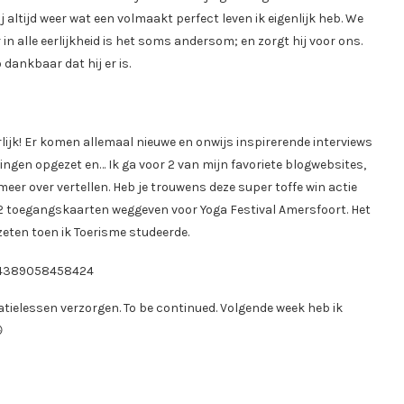
 altijd weer wat een volmaakt perfect leven ik eigenlijk heb. We
 alle eerlijkheid is het soms andersom; en zorgt hij voor ons.
o dankbaar dat hij er is.
ijk! Er komen allemaal nieuwe en onwijs inspirerende interviews
ngen opgezet en… Ik ga voor 2 van mijn favoriete blogwebsites,
 meer over vertellen. Heb je trouwens deze super toffe win actie
2 toegangskaarten weggeven voor Yoga Festival Amersfoort. Het
zeten toen ik Toerisme studeerde.
84389058458424
atielessen verzorgen. To be continued. Volgende week heb ik
