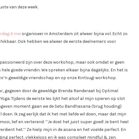
uote van deze week.
rdag 4 mei
organiseer in Amsterdam zit alweer bijna vol. Echt zo
chikbaar. Ook hebben we alweer de eerste deelnemers voor
 gepassioneerd zijn over deze workshop, maar ook omdat er geen
e goede vriendin. We spreken elkaar bijna dagelijks. En het is
or zo’n geweldige vriendschap en op onze Kintsugi workshop.
ar, gegeven door de geweldige Brenda Randeraat bij Optimal
oga. Tijdens de eerste les lijkt het alsof al mijn spieren op slot
 een gegeven moment gaan we de Setu Bandhasana (brug houding)
doen. Ik zeg eerlijk dat ik het met liefde wil doen, maar dat mijn
ooi, lief en verterend. ‘’Je doet het juist super goed! Je bent heel
verdient het.’’ Ze hielp mijn in de asana en het voelde perfect. En
s ging perfect, vlekkeloos en ik was compleet mindful & zen.