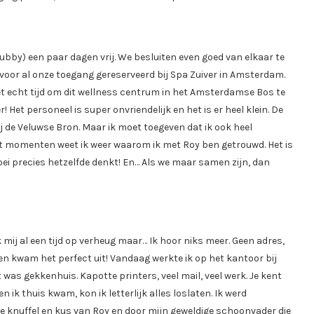
 hubby) een paar dagen vrij. We besluiten even goed van elkaar te
rvoor al onze toegang gereserveerd bij Spa Zuiver in Amsterdam.
het echt tijd om dit wellness centrum in het Amsterdamse Bos te
r! Het personeel is super onvriendelijk en het is er heel klein. De
j de Veluwse Bron. Maar ik moet toegeven dat ik ook heel
rt momenten weet ik weer waarom ik met Roy ben getrouwd. Het is
ebei precies hetzelfde denkt! En… Als we maar samen zijn, dan
mij al een tijd op verheug maar… Ik hoor niks meer. Geen adres,
en kwam het perfect uit! Vandaag werkte ik op het kantoor bij
was gekkenhuis. Kapotte printers, veel mail, veel werk. Je kent
n ik thuis kwam, kon ik letterlijk alles loslaten. Ik werd
 knuffel en kus van Roy en door mijn geweldige schoonvader die