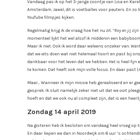
Vandaag pas ik op het 3-jarige zoontje van Lisa en Kare
Amsterdam. Jawel, dit is voetballes voor peuters. En zo 
YouTube filmpjes kijken.
Regelmatig krijg ik de vraag hoe het nu zit.
‘’Roy en jij zij
momenteel lijkt het wel alsof ik middenin een babyboom z
Maar ik niet. Ook ik word daar weleens onzeker van.
Want 
dat we iets doen wat niet helemaal hoort en past bij ons 
dankbaar voor het leven dat we hebben. Het is heel fijn 
te komen. Dat heeft ook mijn volle focus. En daar past 
Maar… Wanneer ik mijn missie heb gerealiseerd en er gee
gesprek. Ik sluit namelijk zeker niet uit dat we ooit pl
hoeft en dat we ook nu al compleet zijn, dat is een heerli
Zondag 14 april 2019
Na gisteren heb ik besloten om vandaag heel vroeg op te
En daar liepen we dan in Noordwijk om 8 uur ’s ochtends