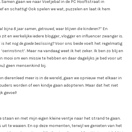
l. Samen gaan we naar Voetjebal in de PC Hooftstraat in
lief en schattig! Ook spelen we wat, puzzelen en laat ik hem
n al bijna 8 jaar samen, getrouwd, waar blijven die kinderen?’’
En
it en werkelijke iedere blogger, vlogger en influencer zwanger is.
is het nog de goede beslissing?
Voor ons beide voelt het regelmatig
‘oerinstinct’. Maar na vandaag weet ik het zeker. Ik ben zo blij en
en mooi om een missie te hebben en daar dagelijks je bed voor uit
(nu) geen mensenkind bij.
n dierenleed meer is in de wereld, gaan we opnieuw met elkaar in
eegouders worden of een kindje gaan adopteren. Maar dat het niet
jk gevoel!
 staan en met mijn eigen kleine ventje naar het strand te gaan.
 uit te waaien. En op deze momenten, terwijl we genieten van het