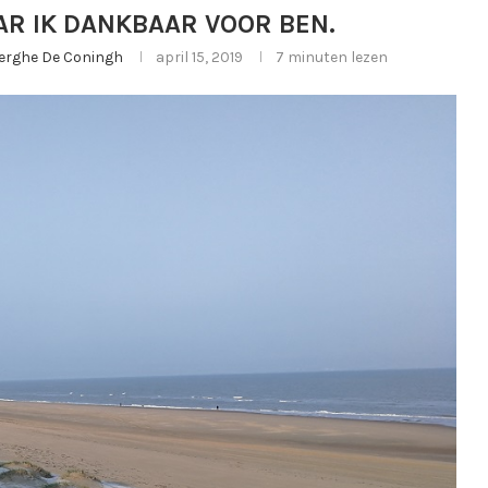
R IK DANKBAAR VOOR BEN.
jberghe De Coningh
april 15, 2019
7 minuten lezen