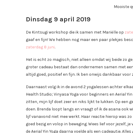
Mooiste q
Dinsdag 9 april 2019
De Kintsugi workshop die ik samen met Mariëlle op
zate
gaaf en fijn! We hebben nog maar een paar plekjes bes
zaterdag 8 juni
.
Het is echt zo magisch, niet alleen omdat wij beide zo
groter cadeau bestaat dan ondernemen samen met een hel
altijd goed, positief en fijn. Ik ben onwijs dankbaar vo
Daarnaast volg ik in de avond 2 yogalessen achter elka
Health Studio; Vinyasa Yoga voor beginners en Aerial Yin Y
zitten, mijn lijf doet zeer en niks lijkt te lukken. Op
doen. Brenda loopt langs en vraagt of ik de asana ook wil 
lijf vanavond niet mee werkt. Haar reactie hierop was zo m
goed bezig en volop in beweging. Wees lief voor jezelf, je 
de Aerial Yin Yoga daarna voelde als een cadeautje. Alle