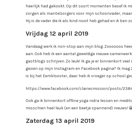
heerlijk had gekookt. Op dit soort momenten besef ik mij
zorgen als mantelzorgers voor mijn schoonvader, maar in
Hij is de vader die ik als kind nooit heb gehad en ik ben z
Vrijdag 12 april 2019
Vandaag werk ik non-stop aan mijn blog. Zooooooo heerl
aan. Ook heb ik een aantal geweldige nieuwe samenwerki
gastblogs schrijven. Zo leuk! Ik ga je er binnenkort veel
gezien op mijn Instagram en Facebook pagina? Ik mag 
is bij het Eemklooster, daar heb ik vroeger op school ge
https://www.facebook.com/clairesmission/posts/23
Ook ga ik binnenkort offline yoga nidra lessen en mediti
misschien heel leuk (en een beetje spannend) nieuws! 
Zaterdag 13 april 2019