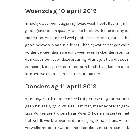
Woensdag 10 april 2019
Eindelijk weer een dagje vrij! Deze week heeft Roy (mijn
gaan genieten en
quality time
te hebben. Ik had de dag e
Na het horen van heel veel positieve verhalen, vond ik 
gaan beleven. Maar in alle eerlijkheid; wat een tegenvalle
volgende keer gaan we echt weer even lekker genieten bi
dankbaar ben voor deze ervaring. Want juist op dit soo
zo heerlijk dat je elkaar maar aan hoeft te kijken en all
kunnen we overal een feestje van maken.
Donderdag 11 april 2019
Vandaag zou ik naar een heel tof persevent gaan waar ik 
geen bevestiging, niks. Heel jammer, maar achteraf gezi
Lisa Portengen (ik ben haar PA & Officemanager) en het 
het wel. Ik werkte over en daarna ging ik naar huis. En toe
verwelkomt door kwispelende hondenkinderen, een dikke