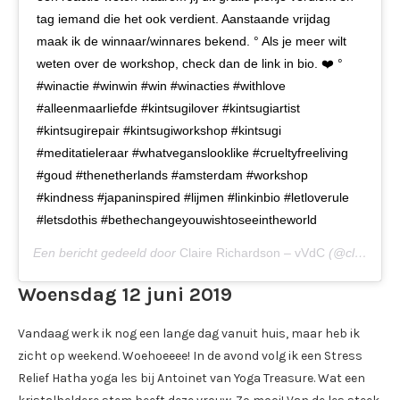
tag iemand die het ook verdient. Aanstaande vrijdag
maak ik de winnaar/winnares bekend. ° Als je meer wilt
weten over de workshop, check dan de link in bio. ❤️ °
#winactie #winwin #win #winacties #withlove
#alleenmaarliefde #kintsugilover #kintsugiartist
#kintsugirepair #kintsugiworkshop #kintsugi
#meditatieleraar #whatveganslooklike #crueltyfreeliving
#goud #thenetherlands #amsterdam #workshop
#kindness #japaninspired #lijmen #linkinbio #letloverule
#letsdothis #bethechangeyouwishtoseeintheworld
Een bericht gedeeld door
Claire Richardson – vVdC
(@clairesmission) op
Woensdag 12 juni 2019
Vandaag werk ik nog een lange dag vanuit huis, maar heb ik
zicht op weekend. Woehoeeee! In de avond volg ik een Stress
Relief Hatha yoga les bij Antoinet van Yoga Treasure. Wat een