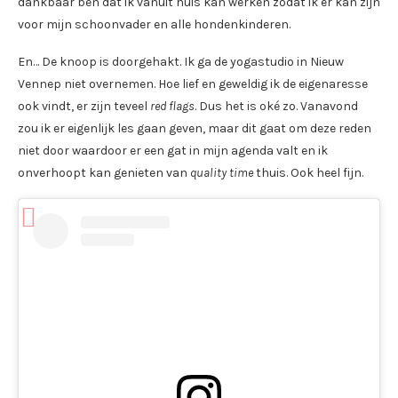
dankbaar ben dat ik vanuit huis kan werken zodat ik er kan zijn
voor mijn schoonvader en alle hondenkinderen.
En… De knoop is doorgehakt. Ik ga de yogastudio in Nieuw
Vennep niet overnemen. Hoe lief en geweldig ik de eigenaresse
ook vindt, er zijn teveel
red flags
. Dus het is oké zo. Vanavond
zou ik er eigenlijk les gaan geven, maar dit gaat om deze reden
niet door waardoor er een gat in mijn agenda valt en ik
onverhoopt kan genieten van
quality time
thuis. Ook heel fijn.