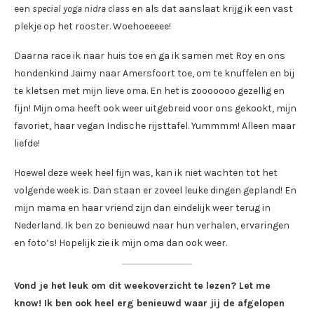
een
special yoga nidra class
en als dat aanslaat krijg ik een vast
plekje op het rooster. Woehoeeeee!
Daarna race ik naar huis toe en ga ik samen met Roy en ons
hondenkind Jaimy naar Amersfoort toe, om te knuffelen en bij
te kletsen met mijn lieve oma. En het is zooooooo gezellig en
fijn! Mijn oma heeft ook weer uitgebreid voor ons gekookt, mijn
favoriet, haar vegan Indische rijsttafel. Yummmm! Alleen maar
liefde!
Hoewel deze week heel fijn was, kan ik niet wachten tot het
volgende week is. Dan staan er zoveel leuke dingen gepland! En
mijn mama en haar vriend zijn dan eindelijk weer terug in
Nederland. Ik ben zo benieuwd naar hun verhalen, ervaringen
en foto’s! Hopelijk zie ik mijn oma dan ook weer.
Vond je het leuk om dit weekoverzicht te lezen? Let me
know! Ik ben ook heel erg benieuwd waar jij de afgelopen