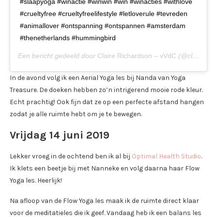
#slaapyoga #winactie #winwin #win #winacties #withlove
#crueltyfree #crueltyfreelifestyle #letloverule #tevreden
#animallover #ontspanning #ontspannen #amsterdam
#thenetherlands #hummingbird
Een bericht gedeeld door
Claire Richardson – vVdC
(@clairesmission) op
In de avond volg ik een Aerial Yoga les bij Nanda van Yoga
Treasure. De doeken hebben zo’n intrigerend mooie rode kleur.
Echt prachtig! Ook fijn dat ze op een perfecte afstand hangen
zodat je alle ruimte hebt om je te bewegen.
Vrijdag 14 juni 2019
Lekker vroeg in de ochtend ben ik al bij
Optimal Health Studio
.
Ik klets een beetje bij met Nanneke en volg daarna haar Flow
Yoga les. Heerlijk!
Na afloop van de Flow Yoga les maak ik de ruimte direct klaar
voor de meditatieles die ik geef. Vandaag heb ik een balans les