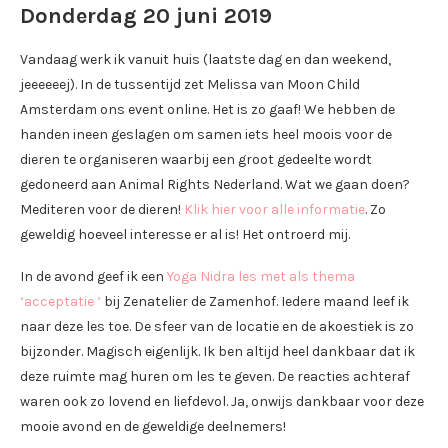
Donderdag 20 juni 2019
Vandaag werk ik vanuit huis (laatste dag en dan weekend,
jeeeeeej). In de tussentijd zet Melissa van Moon Child
Amsterdam ons event online. Het is zo gaaf! We hebben de
handen ineen geslagen om samen iets heel moois voor de
dieren te organiseren waarbij een groot gedeelte wordt
gedoneerd aan Animal Rights Nederland. Wat we gaan doen?
Mediteren voor de dieren!
Klik hier voor alle informatie
. Zo
geweldig hoeveel interesse er al is! Het ontroerd mij.
In de avond geef ik een
Yoga Nidra les met als thema
‘acceptatie ’
bij Zenatelier de Zamenhof. Iedere maand leef ik
naar deze les toe. De sfeer van de locatie en de akoestiek is zo
bijzonder. Magisch eigenlijk. Ik ben altijd heel dankbaar dat ik
deze ruimte mag huren om les te geven. De reacties achteraf
waren ook zo lovend en liefdevol. Ja, onwijs dankbaar voor deze
mooie avond en de geweldige deelnemers!