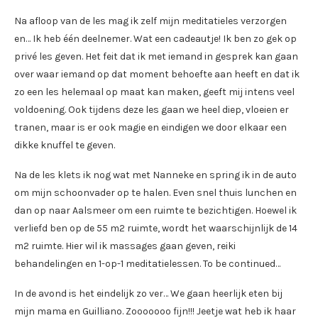
Na afloop van de les mag ik zelf mijn meditatieles verzorgen
en… Ik heb één deelnemer. Wat een cadeautje! Ik ben zo gek op
privé les geven. Het feit dat ik met iemand in gesprek kan gaan
over waar iemand op dat moment behoefte aan heeft en dat ik
zo een les helemaal op maat kan maken, geeft mij intens veel
voldoening. Ook tijdens deze les gaan we heel diep, vloeien er
tranen, maar is er ook magie en eindigen we door elkaar een
dikke knuffel te geven.
Na de les klets ik nog wat met Nanneke en spring ik in de auto
om mijn schoonvader op te halen. Even snel thuis lunchen en
dan op naar Aalsmeer om een ruimte te bezichtigen. Hoewel ik
verliefd ben op de 55 m2 ruimte, wordt het waarschijnlijk de 14
m2 ruimte. Hier wil ik massages gaan geven, reiki
behandelingen en 1-op-1 meditatielessen. To be continued…
In de avond is het eindelijk zo ver… We gaan heerlijk eten bij
mijn mama en Guilliano. Zooooooo fijn!!! Jeetje wat heb ik haar