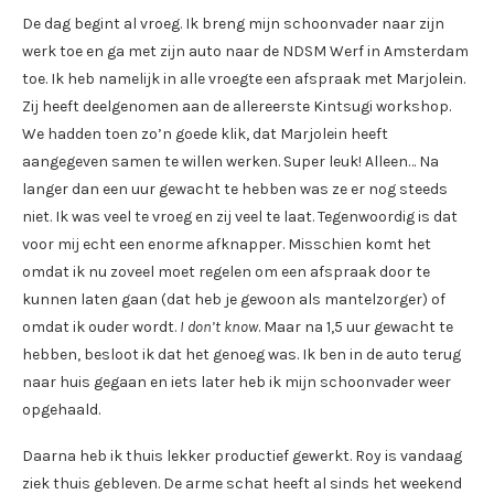
De dag begint al vroeg. Ik breng mijn schoonvader naar zijn
werk toe en ga met zijn auto naar de NDSM Werf in Amsterdam
toe. Ik heb namelijk in alle vroegte een afspraak met Marjolein.
Zij heeft deelgenomen aan de allereerste Kintsugi workshop.
We hadden toen zo’n goede klik, dat Marjolein heeft
aangegeven samen te willen werken. Super leuk! Alleen… Na
langer dan een uur gewacht te hebben was ze er nog steeds
niet. Ik was veel te vroeg en zij veel te laat. Tegenwoordig is dat
voor mij echt een enorme afknapper. Misschien komt het
omdat ik nu zoveel moet regelen om een afspraak door te
kunnen laten gaan (dat heb je gewoon als mantelzorger) of
omdat ik ouder wordt.
I don’t know
. Maar na 1,5 uur gewacht te
hebben, besloot ik dat het genoeg was. Ik ben in de auto terug
naar huis gegaan en iets later heb ik mijn schoonvader weer
opgehaald.
Daarna heb ik thuis lekker productief gewerkt. Roy is vandaag
ziek thuis gebleven. De arme schat heeft al sinds het weekend