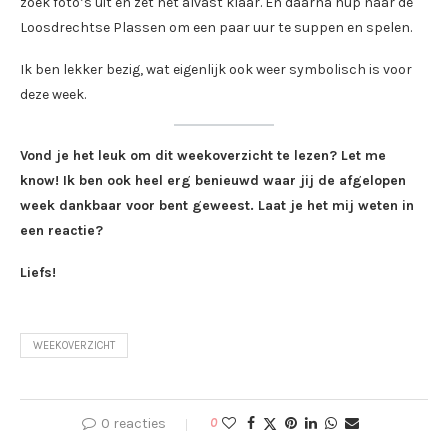
zoek foto’s uit en zet het alvast klaar. En daarna hup naar de
Loosdrechtse Plassen om een paar uur te suppen en spelen.
Ik ben lekker bezig, wat eigenlijk ook weer symbolisch is voor
deze week.
Vond je het leuk om dit weekoverzicht te lezen? Let me
know! Ik ben ook heel erg benieuwd waar jij de afgelopen
week dankbaar voor bent geweest. Laat je het mij weten in
een reactie?
Liefs!
WEEKOVERZICHT
0 reacties
0