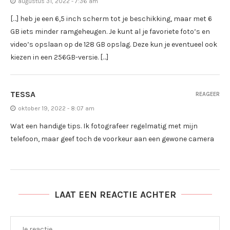
augustus 31, 2022 - 7:36 am
[…] heb je een 6,5 inch scherm tot je beschikking, maar met 6
GB iets minder ramgeheugen. Je kunt al je favoriete foto’s en
video’s opslaan op de 128 GB opslag. Deze kun je eventueel ook
kiezen in een 256GB-versie. […]
TESSA
REAGEER
oktober 19, 2022 - 8:07 am
Wat een handige tips. Ik fotografeer regelmatig met mijn
telefoon, maar geef toch de voorkeur aan een gewone camera
LAAT EEN REACTIE ACHTER