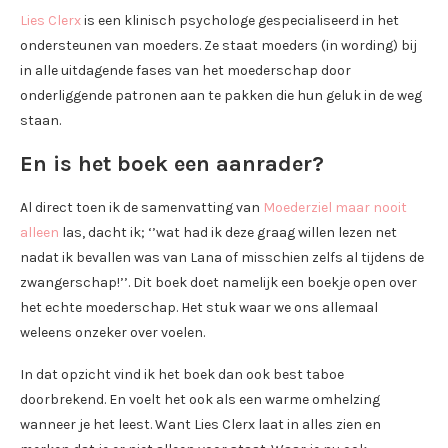
Lies Clerx
is een klinisch psychologe gespecialiseerd in het
ondersteunen van moeders. Ze staat moeders (in wording) bij
in alle uitdagende fases van het moederschap door
onderliggende patronen aan te pakken die hun geluk in de weg
staan.
En is het boek een aanrader?
Al direct toen ik de samenvatting van
Moederziel maar nooit
alleen
las, dacht ik; ‘’wat had ik deze graag willen lezen net
nadat ik bevallen was van Lana of misschien zelfs al tijdens de
zwangerschap!’’. Dit boek doet namelijk een boekje open over
het echte moederschap. Het stuk waar we ons allemaal
weleens onzeker over voelen.
In dat opzicht vind ik het boek dan ook best taboe
doorbrekend. En voelt het ook als een warme omhelzing
wanneer je het leest. Want Lies Clerx laat in alles zien en