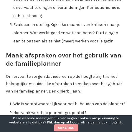
onverwachte dingen of veranderingen. Perfectionisme is
echt niet nodig.
Evalueer en stel bij. Kijk elke maand even kritisch naar je
planner. Wat werkt goed en wat kan beter? Durf dingen
aan te passen als ze niet (meer) werken voor je gezin.
Maak afspraken over het gebruik van
de familieplanner
Om ervoor te zorgen dat iedereen op de hoogte blijft, is het
belangrijk om duidelijke afspraken te maken over het gebruik
van de familieplanner. Denk hierbij aan:
Wie is verantwoordelijk voor het bijhouden van de planner?
Hoe vaak wordt de planner geüpdatet?
Deze website maakt gebruik van vegan cookies om je ervaring te
Waar wordt de planner bewaard (of hoe wordt deze gedeeld
verbeteren. Is dat oké? Klik dan op akkoord. Afmelden is ook mogelijk.
AKKOORD
bij een digitale versie)?