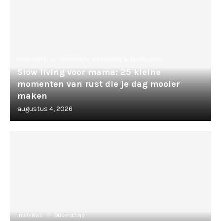
Ouderschap
Persoonlijke ontwikkeling & Spiritualiteit
Slow living voor mama: 25 kleine
momenten van rust die je dag mooier
maken
augustus 4, 2026
Interviews
Ouderschap