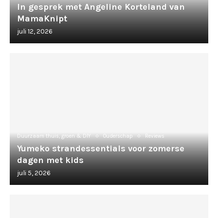
In gesprek met Angeline Korteland van
MamaKnipt
juli 12, 2026
Duurzaam thuis, groen & DIY
Ouderschap
Reviews
Yumeko strandessentials voor zomerse
dagen met kids
juli 5, 2026