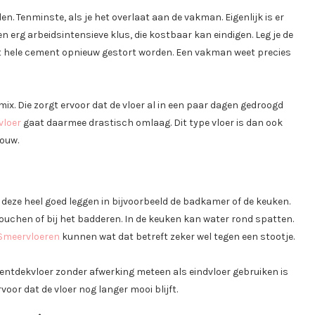
. Tenminste, als je het overlaat aan de vakman. Eigenlijk is er
 erg arbeidsintensieve klus, die kostbaar kan eindigen. Leg je de
 het hele cement opnieuw gestort worden. Een vakman weet precies
x. Die zorgt ervoor dat de vloer al in een paar dagen gedroogd
vloer
gaat daarmee drastisch omlaag. Dit type vloer is dan ook
bouw.
deze heel goed leggen in bijvoorbeeld de badkamer of de keuken.
douchen of bij het badderen. In de keuken kan water rond spatten.
Smeervloeren
kunnen wat dat betreft zeker wel tegen een stootje.
mentdekvloer zonder afwerking meteen als eindvloer gebruiken is
oor dat de vloer nog langer mooi blijft.