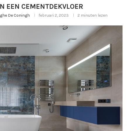
AN EEN CEMENTDEKVLOER
erghe De Coningh
februari 2, 2023
2 minuten lezen