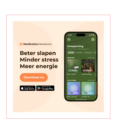
TIPS VOOR DE GROTE SCHOONMAAK
EEN NIEUW THUIS CREËREN 
IN HUIS
HUISDIER
juni 1, 2026
mei 30, 2026