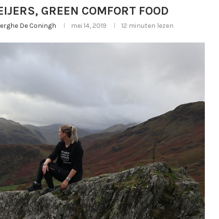
EIJERS, GREEN COMFORT FOOD
jberghe De Coningh
mei 14, 2019
12 minuten lezen