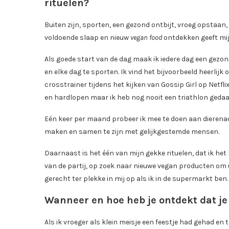
rituelen?
Buiten zijn, sporten, een gezond ontbijt, vroeg opstaa
voldoende slaap en nieuw
vegan food
ontdekken geeft mij
Als goede start van de dag maak ik iedere dag een gezon
en elke dag te sporten. Ik vind het bijvoorbeeld heerlijk
crosstrainer tijdens het kijken van Gossip Girl op Netfl
en hardlopen maar ik heb nog nooit een triathlon geda
Eén keer per maand probeer ik mee te doen aan dierenact
maken en samen te zijn met gelijkgestemde mensen.
Daarnaast is het één van mijn gekke rituelen, dat ik het
van de partij, op zoek naar nieuwe vegan producten om 
gerecht ter plekke in mij op als ik in de supermarkt ben.
Wanneer en hoe heb je ontdekt dat je
Als ik vroeger als klein meisje een feestje had gehad en 