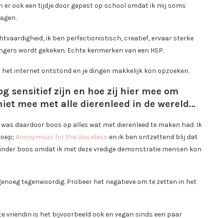
en er ook een tijdje door gepest op school omdat ik mij soms
zagen.
htvaardigheid, ik ben perfectionistisch, creatief, ervaar sterke
 vingers wordt gekeken. Echte kenmerken van een HSP.
 het internet ontstond en je dingen makkelijk kon opzoeken.
g sensitief zijn en hoe zij hier mee om
iet mee met alle dierenleed in de wereld…
 was daardoor boos op alles wat met dierenleed te maken had. Ik
groep;
Anonymous for the Voiceless
en ik ben ontzettend blij dat
l minder boos omdat ik met deze vredige demonstratie mensen kon
er genoeg tegenwoordig. Probeer het negatieve om te zetten in het
te vriendin is het bijvoorbeeld ook en vegan sinds een paar