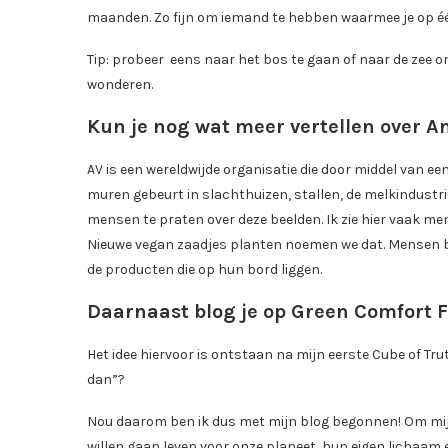
maanden. Zo fijn om iemand te hebben waarmee je op één 
Tip: probeer eens naar het bos te gaan of naar de zee om
wonderen.
Kun je nog wat meer vertellen over A
AV is een wereldwijde organisatie die door middel van een
muren gebeurt in slachthuizen, stallen, de melkindustr
mensen te praten over deze beelden. Ik zie hier vaak me
Nieuwe vegan zaadjes planten noemen we dat. Mensen b
de producten die op hun bord liggen.
Daarnaast blog je op Green Comfort Fo
Het idee hiervoor is ontstaan na mijn eerste Cube of Tru
dan”?
Nou daarom ben ik dus met mijn blog begonnen! Om mij
willen gaan leven voor onze planeet, hun eigen lichaam en