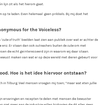
lijn zit als het hierom gaat.
 op te laden. Even helemaal geen prikkels. Bij mij doet het
nonymous for the Voiceless?
 ‘
cube of truth
’ beelden laat zien aan publiek over wat er achter de
ie enz. Er staan dan ook
outreachers
buiten de
cube
om met
nsen die echt geïnteresseerd zijn in waarom wij daar staan.
ewust maken van wat er op deze wereld met dieren gebeurt voor
od. Hoe is het idee hiervoor ontstaan?
th in Tilburg. Veel mensen vroegen mij toen; “maar wat eten jullie
n ervaringen en recepten te delen met mensen die bewuster
 niet meer aan de industrie willen bijdragen die dit alles geen