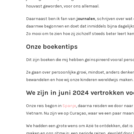
houvast geworden, voor ons allemaal.
Daarnaast ben ik fan van
journalen
, schrijven over wat 
daarmee begonnen en doet dat inmiddels bijna dagelijk
Zo mooi om te zien hoe zij zichzelf steeds beter leert k
Onze boekentips
Dit zijn boeken die mij hebben geïnspireerd vooral perso
Ze gaan over persoonlijke groei, mindset, anders denken
bewandelen en hoe wij onze kinderen wereldwijs maken.
We zijn in juni 2024 vertrokken vo
Onze reis begon in
Spanje
, daarna reisden we door naar
Vietnam. Nu zijn we op Curaçao, waar we een paar maand
We hadden een grote wens om Azië te ontdekken, dat is g
maken en ons ritme is: een periode reizen, gevolgd door 