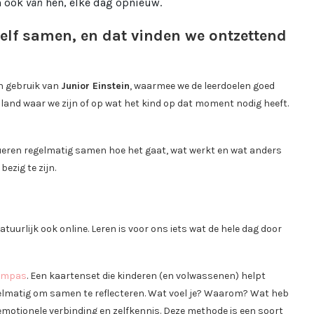
n ook
van
hen, elke dag opnieuw.
zelf samen, en dat vinden we ontzettend
n gebruik van
Junior Einstein
, waarmee we de leerdoelen goed
and waar we zijn of op wat het kind op dat moment nodig heeft.
lueren regelmatig samen hoe het gaat, wat werkt en wat anders
ezig te zijn.
uurlijk ook online. Leren is voor ons iets wat de hele dag door
kompas
. Een kaartenset die kinderen (en volwassenen) helpt
elmatig om samen te reflecteren. Wat voel je? Waarom? Wat heb
emotionele verbinding en zelfkennis. Deze methode is een soort