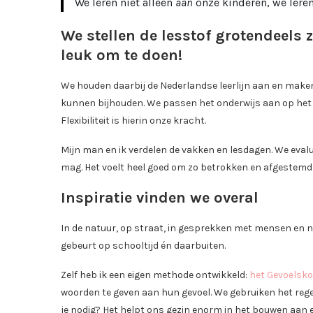
We leren niet alleen
aan
onze kinderen, we lere
We stellen de lesstof grotendeels 
leuk om te doen!
We houden daarbij de Nederlandse leerlijn aan en make
kunnen bijhouden. We passen het onderwijs aan op het l
Flexibiliteit is hierin onze kracht.
Mijn man en ik verdelen de vakken en lesdagen. We eva
mag. Het voelt heel goed om zo betrokken en afgestemd b
Inspiratie vinden we overal
In de natuur, op straat, in gesprekken met mensen en nat
gebeurt op schooltijd én daarbuiten.
Zelf heb ik een eigen methode ontwikkeld:
het Gevoels
woorden te geven aan hun gevoel. We gebruiken het reg
je nodig? Het helpt ons gezin enorm in het bouwen aan 