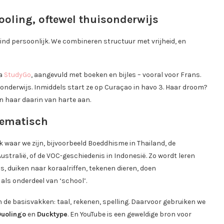
oling, oftewel thuisonderwijs
 kind persoonlijk. We combineren structuur met vrijheid, en
ia
StudyGo
, aangevuld met boeken en bijles – vooral voor Frans.
 onderwijs. Inmiddels start ze op Curaçao in havo 3. Haar droom?
n haar daarin van harte aan.
hematisch
k waar we zijn, bijvoorbeeld Boeddhisme in Thailand, de
Australië, of de VOC-geschiedenis in Indonesië. Zo wordt leren
, duiken naar koraalriffen, tekenen dieren, doen
ls onderdeel van ‘school’.
de basisvakken: taal, rekenen, spelling. Daarvoor gebruiken we
Duolingo
en
Ducktype
. En YouTube is een geweldige bron voor