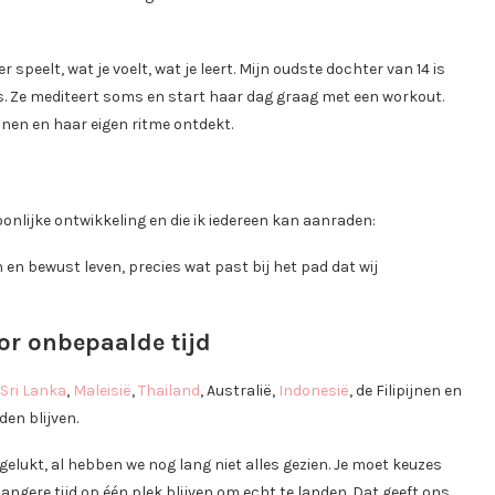
er speelt, wat je voelt, wat je leert. Mijn oudste dochter van 14 is
s. Ze mediteert soms en start haar dag graag met een workout.
ennen en haar eigen ritme ontdekt.
onlijke ontwikkeling en die ik iedereen kan aanraden:
 en bewust leven, precies wat past bij het pad dat wij
or onbepaalde tijd
Sri Lanka
,
Maleisië
,
Thailand
, Australië,
Indonesië
, de Filipijnen en
en blijven.
elukt, al hebben we nog lang niet alles gezien. Je moet keuzes
langere tijd op één plek blijven om echt te landen. Dat geeft ons