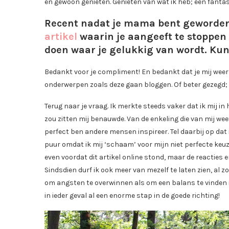
en gewoon genieten. Genieten van wat ik heb; een fanta
Recent nadat je mama bent geworden 
artikel
waarin je aangeeft te stoppen 
doen waar je gelukkig van wordt. Kun 
Bedankt voor je compliment! En bedankt dat je mij weer e
onderwerpen zoals deze gaan bloggen. Of beter gezegd; 
Terug naar je vraag. Ik merkte steeds vaker dat ik mij in 
zou zitten mij benauwde. Van de enkeling die van mij weet
perfect ben andere mensen inspireer. Tel daarbij op dat 
puur omdat ik mij ‘schaam’ voor mijn niet perfecte keuze
even voordat dit artikel online stond, maar de reacties 
Sindsdien durf ik ook meer van mezelf te laten zien, al zo
om angsten te overwinnen als om een balans te vinden in 
in ieder geval al een enorme stap in de goede richting!