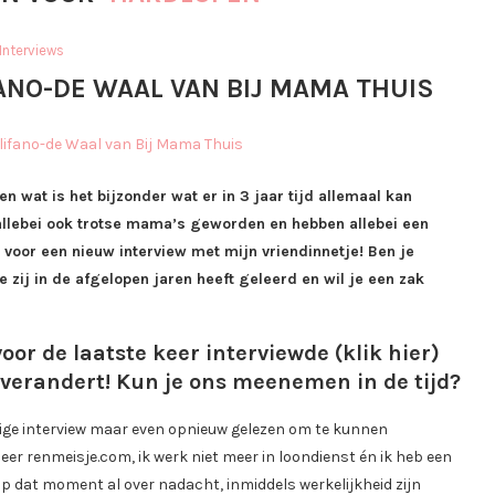
Interviews
FANO-DE WAAL VAN BIJ MAMA THUIS
en wat is het bijzonder wat er in 3 jaar tijd allemaal kan
 allebei ook trotse mama’s geworden en hebben allebei een
voor een nieuw interview met mijn vriendinnetje! Ben je
 zij in de afgelopen jaren heeft geleerd en wil je een zak
voor de laatste keer interviewde (
klik hier
)
p verandert! Kun je ons meenemen in de tijd?
vorige interview maar even opnieuw gelezen om te kunnen
eer renmeisje.com, ik werk niet meer in loondienst én ik heb een
op dat moment al over nadacht, inmiddels werkelijkheid zijn