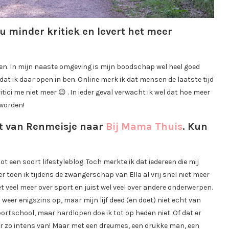
u minder kritiek en levert het meer
en. In mijn naaste omgeving is mijn boodschap wel heel goed
dat ik daar open in ben. Online merk ik dat mensen de laatste tijd
itici me niet meer 😉 . In ieder geval verwacht ik wel dat hoe meer
 worden!
rt van Renmeisje naar
Bij Mama Thuis
. Kun
t een soort lifestyleblog. Toch merkte ik dat iedereen die mij
r toen ik tijdens de zwangerschap van Ella al vrij snel niet meer
t veel meer over sport en juist wel veel over andere onderwerpen.
eer enigszins op, maar mijn lijf deed (en doet) niet echt van
sportschool, maar hardlopen doe ik tot op heden niet. Of dat er
 er zo intens van! Maar met een dreumes, een drukke man, een