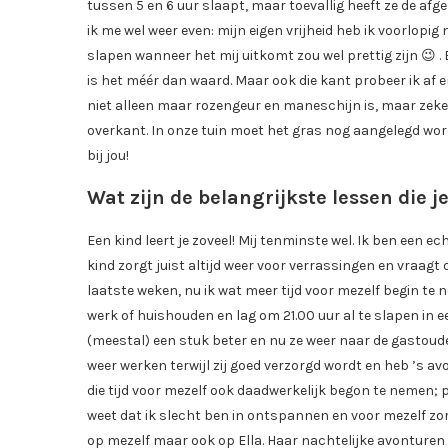
tussen 5 en 6 uur slaapt, maar toevallig heeft ze de af
ik me wel weer even: mijn eigen vrijheid heb ik voorlopig 
slapen wanneer het mij uitkomt zou wel prettig zijn 😉 . 
is het méér dan waard. Maar ook die kant probeer ik af 
niet alleen maar rozengeur en maneschijn is, maar zeker
overkant. In onze tuin moet het gras nog aangelegd worde
bij jou!
Wat zijn de belangrijkste lessen die j
Een kind leert je zoveel! Mij tenminste wel. Ik ben een 
kind zorgt juist altijd weer voor verrassingen en vraagt o
laatste weken, nu ik wat meer tijd voor mezelf begin te
werk of huishouden en lag om 21.00 uur al te slapen in 
(meestal) een stuk beter en nu ze weer naar de gastoud
weer werken terwijl zij goed verzorgd wordt en heb ’s av
die tijd voor mezelf ook daadwerkelijk begon te nemen; p
weet dat ik slecht ben in ontspannen en voor mezelf zor
op mezelf maar ook op Ella. Haar nachtelijke avonturen 