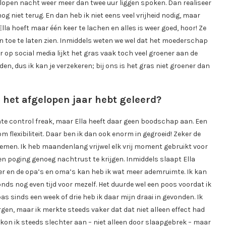
gelopen nacht weer meer dan twee uur liggen spoken. Dan realiseer
nog niet terug. En dan heb ik niet eens veel vrijheid nodig, maar
Ella hoeft maar één keer te lachen en alles is weer goed, hoor! Ze
en toe te laten zien. Inmiddels weten we wel dat het moederschap
 op social media lijkt het gras vaak toch veel groener aan de
n, dus ik kan je verzekeren; bij ons is het gras niet groener dan
e het afgelopen jaar hebt geleerd?
echte control freak, maar Ella heeft daar geen boodschap aan. Een
m flexibiliteit. Daar ben ik dan ook enorm in gegroeid! Zeker de
 nemen. Ik heb maandenlang vrijwel elk vrij moment gebruikt voor
een poging genoeg nachtrust te krijgen. Inmiddels slaapt Ella
er en de opa’s en oma’s kan heb ik wat meer ademruimte. Ik kan
onds nog even tijd voor mezelf. Het duurde wel een poos voordat ik
as sinds een week of drie heb ik daar mijn draai in gevonden. Ik
gen, maar ik merkte steeds vaker dat dat niet alleen effect had
kon ik steeds slechter aan – niet alleen door slaapgebrek – maar