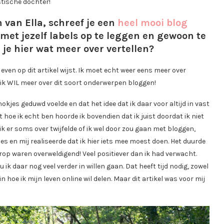
stische dochter!
van Ella, schreef je een
heel mooi blog
met jezelf labels op te leggen en gewoon te
je hier wat meer over vertellen?
ven op dit artikel wijst. Ik moet echt weer eens meer over
ik WIL meer over dit soort onderwerpen bloggen!
hokjes geduwd voelde en dat het idee dat ik daar voor altijd in vast
 hoe ik echt ben hoorde ik bovendien dat ik juist doordat ik niet
ik er soms over twijfelde of ik wel door zou gaan met bloggen,
s en mij realiseerde dat ik hier iets mee moest doen. Het duurde
erop waren overweldigend! Veel positiever dan ik had verwacht.
u ik daar nog veel verder in willen gaan. Dat heeft tijd nodig, zowel
hoe ik mijn leven online wil delen. Maar dit artikel was voor mij