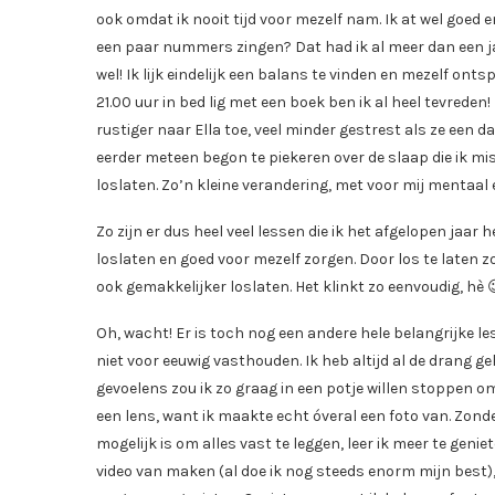
ook omdat ik nooit tijd voor mezelf nam. Ik at wel goed
een paar nummers zingen? Dat had ik al meer dan een ja
wel! Ik lijk eindelijk een balans te vinden en mezelf ont
21.00 uur in bed lig met een boek ben ik al heel tevreden!
rustiger naar Ella toe, veel minder gestrest als ze een da
eerder meteen begon te piekeren over de slaap die ik mist
loslaten. Zo’n kleine verandering, met voor mij mentaal 
Zo zijn er dus heel veel lessen die ik het afgelopen jaar
loslaten en goed voor mezelf zorgen. Door los te laten zo
ook gemakkelijker loslaten. Het klinkt zo eenvoudig, hè 
Oh, wacht! Er is toch nog een andere hele belangrijke le
niet voor eeuwig vasthouden. Ik heb altijd al de drang ge
gevoelens zou ik zo graag in een potje willen stoppen om v
een lens, want ik maakte echt óveral een foto van. Zonde,
mogelijk is om alles vast te leggen, leer ik meer te gen
video van maken (al doe ik nog steeds enorm mijn best)