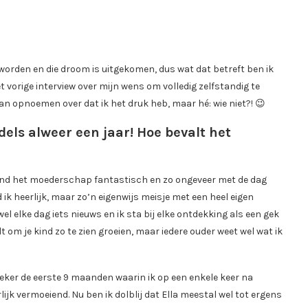
worden en die droom is uitgekomen, dus wat dat betreft ben ik
t vorige interview over mijn wens om volledig zelfstandig te
aan opnoemen over dat ik het druk heb, maar hé: wie niet?! 😉
ddels alweer een jaar! Hoe bevalt het
 vind het moederschap fantastisch en zo ongeveer met de dag
ik heerlijk, maar zo’n eigenwijs meisje met een heel eigen
jwel elke dag iets nieuws en ik sta bij elke ontdekking als een gek
lt om je kind zo te zien groeien, maar iedere ouder weet wel wat ik
Zeker de eerste 9 maanden waarin ik op een enkele keer na
jk vermoeiend. Nu ben ik dolblij dat Ella meestal wel tot ergens