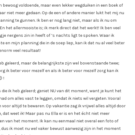
 en bewoog voldoende, maar even lekker wegduiken in een boek of
ar niet meer gedaan. Op de een of andere manier lukt het mij nu
spanning te gunnen. Ik ben er nog lang niet, maar als ik nu om
 En het allermooiste is; ik merk direct dat het werkt! Ik ben veel
gje nergens zin in heeft of ’s nachts ligt te spoken. Waar ik
e en mijn planning die in de soep liep, kan ik dat nu al veel beter
enorm veel resultaat!
 heb geleerd, maar de belangrijkste zijn wel bovenstaande twee;
rg ik beter voor mezelf en als ik beter voor mezelf zorg kan ik
 !
s die ik heb geleerd; geniet NU van dit moment, want je kunt het
had om alles vast te leggen, omdat ik niets wil vergeten. Vooral
oor altijd te bewaren. Op vakantie zag ik vrijwel alles altijd door
 dat weet ik! Maar pas nu Ella er is en het écht niet meer
ieten van het moment. Ik kan nu eenmaal niet overal een foto of
, dus ik moet nu wel vaker bewust aanwezig zijn in het moment