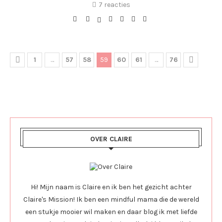
7 reacties
1
…
57
58
59
60
61
…
76
OVER CLAIRE
Hi! Mijn naam is Claire en ik ben het gezicht achter
Claire's Mission! Ik ben een mindful mama die de wereld
een stukje mooier wil maken en daar blog ik met liefde