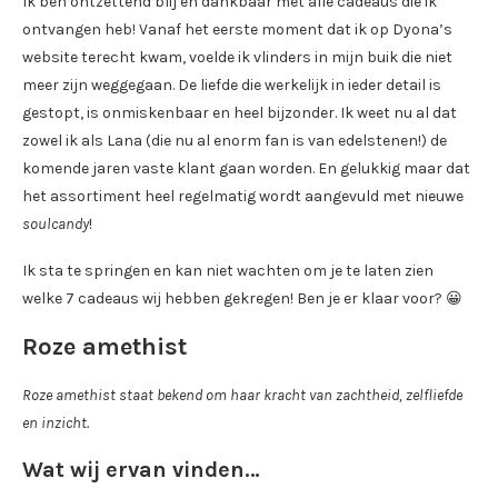
Ik ben ontzettend blij en dankbaar met alle cadeaus die ik
ontvangen heb! Vanaf het eerste moment dat ik op Dyona’s
website terecht kwam, voelde ik vlinders in mijn buik die niet
meer zijn weggegaan. De liefde die werkelijk in ieder detail is
gestopt, is onmiskenbaar en heel bijzonder. Ik weet nu al dat
zowel ik als Lana (die nu al enorm fan is van edelstenen!) de
komende jaren vaste klant gaan worden. En gelukkig maar dat
het assortiment heel regelmatig wordt aangevuld met nieuwe
soulcandy
!
Ik sta te springen en kan niet wachten om je te laten zien
welke 7 cadeaus wij hebben gekregen! Ben je er klaar voor? 😀
Roze amethist
Roze amethist staat bekend om haar kracht van zachtheid, zelfliefde
en inzicht.
Wat wij ervan vinden…