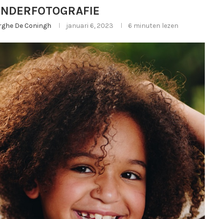
KINDERFOTOGRAFIE
erghe De Coningh
januari 6, 2023
6 minuten lezen