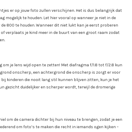
jes er op jouw foto zullen verschijnen. Het is dus belangrijk dat
ag mogelijk te houden. Let hier vooral op wanneer je niet in de
de 800 te houden. Wanneer dit niet lukt kan je eerst proberen
 of verplaats je kind meer in de buurt van een groot raam zodat
en.
 om je lens wijd open te zetten! Met diafragma f/1.8 tot f/2.8 kun
tergrond onscherp, een achtergrond die onscherp is zorgt er voor
 bij kinderen die nooit lang stil kunnen blijven zitten, kun je het
un gezicht duidelijker en scherper wordt, terwijl de dromerige
iel om de camera dichter bij hun niveau te brengen, zodat je een
ertederend om foto’s te maken die recht in iemands ogen kijken –