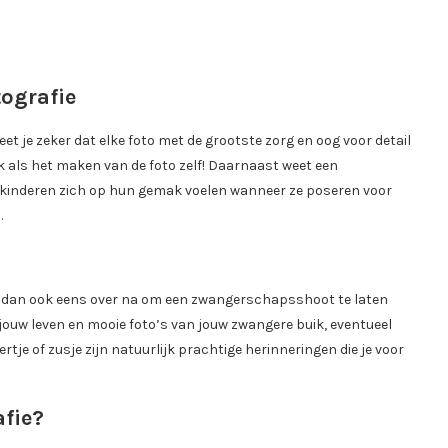
tografie
eet je zeker dat elke foto met de grootste zorg en oog voor detail
k als het maken van de foto zelf! Daarnaast weet een
de kinderen zich op hun gemak voelen wanneer ze poseren voor
.
 er dan ook eens over na om een zwangerschapsshoot te laten
 jouw leven en mooie foto’s van jouw zwangere buik, eventueel
tje of zusje zijn natuurlijk prachtige herinneringen die je voor
afie?