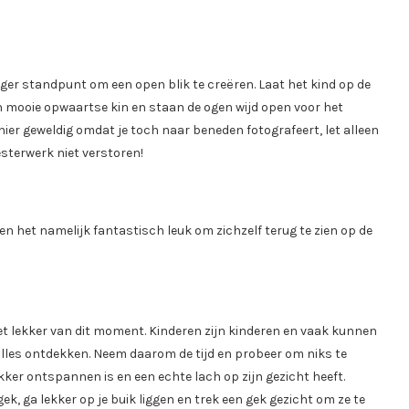
oger standpunt om een open blik te creëren. Laat het kind op de
een mooie opwaartse kin en staan de ogen wijd open voor het
hier geweldig omdat je toch naar beneden fotografeert, let alleen
sterwerk niet verstoren!
den het namelijk fantastisch leuk om zichzelf terug te zien op de
niet lekker van dit moment. Kinderen zijn kinderen en vaak kunnen
an alles ontdekken. Neem daarom de tijd en probeer om niks te
ekker ontspannen is en een echte lach op zijn gezicht heeft.
gek, ga lekker op je buik liggen en trek een gek gezicht om ze te