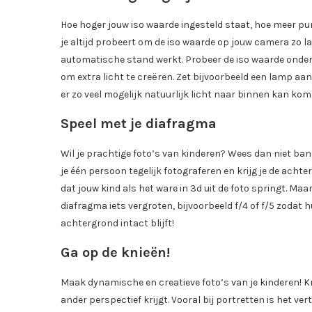
Hoe hoger jouw iso waarde ingesteld staat, hoe meer punt
je altijd probeert om de iso waarde op jouw camera zo la
automatische stand werkt. Probeer de iso waarde onder 
om extra licht te creëren. Zet bijvoorbeeld een lamp aan
er zo veel mogelijk natuurlijk licht naar binnen kan kom
Speel met je diafragma
Wil je prachtige foto’s van kinderen? Wees dan niet bang
je één persoon tegelijk fotograferen en krijg je de ach
dat jouw kind als het ware in 3d uit de foto springt. Maar
diafragma iets vergroten, bijvoorbeeld f/4 of f/5 zodat h
achtergrond intact blijft!
Ga op de knieën!
Maak dynamische en creatieve foto’s van je kinderen! Kn
ander perspectief krijgt. Vooral bij portretten is het v