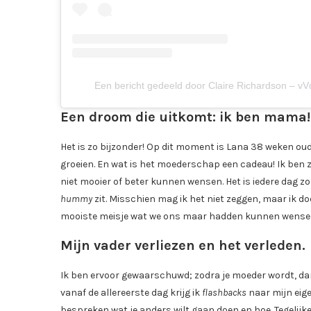
Een bericht gedeeld door Claire Richardson – vV
Een droom die uitkomt: ik ben mama!
Het is zo bijzonder! Op dit moment is Lana 38 weken oud
groeien. En wat is het moederschap een cadeau! Ik ben 
niet mooier of beter kunnen wensen. Het is iedere dag zo
hummy
zit. Misschien mag ik het niet zeggen, maar ik do
mooiste meisje wat we ons maar hadden kunnen wense
Mijn vader verliezen en het verleden.
Ik ben ervoor gewaarschuwd; zodra je moeder wordt, dan 
vanaf de allereerste dag krijg ik
flashbacks
naar mijn eig
bespreken wat je anders wilt gaan doen en hoe. Tegelijker