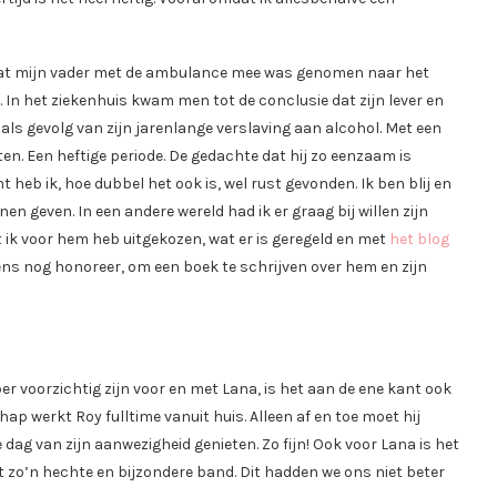
 dat mijn vader met de ambulance mee was genomen naar het
 In het ziekenhuis kwam men tot de conclusie dat zijn lever en
ls gevolg van zijn jarenlange verslaving aan alcohol. Met een
ten. Een heftige periode. De gedachte dat hij zo eenzaam is
heb ik, hoe dubbel het ook is, wel rust gevonden. Ik ben blij en
 geven. In een andere wereld had ik er graag bij willen zijn
at ik voor hem heb uitgekozen, wat er is geregeld en met
het blog
wens nog honoreer, om een boek te schrijven over hem en zijn
 voorzichtig zijn voor en met Lana, is het aan de ene kant ook
p werkt Roy fulltime vanuit huis. Alleen af en toe moet hij
dag van zijn aanwezigheid genieten. Zo fijn! Ook voor Lana is het
 zo’n hechte en bijzondere band. Dit hadden we ons niet beter