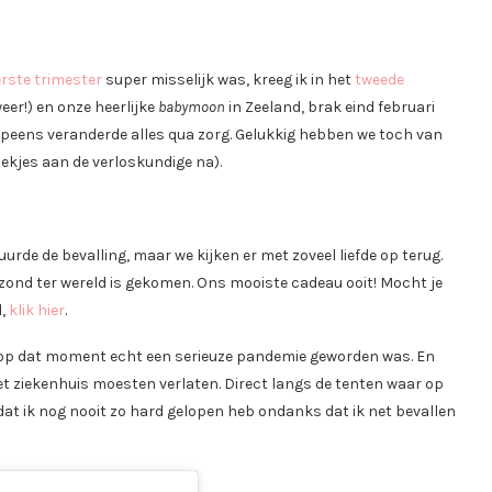
erste trimester
super misselijk was, kreeg ik in het
tweede
weer!) en onze heerlijke
babymoon
in Zeeland, brak eind februari
opeens veranderde alles qua zorg. Gelukkig hebben we toch van
ekjes aan de verloskundige na).
rde de bevalling, maar we kijken er met zoveel liefde op terug.
zond ter wereld is gekomen. Ons mooiste cadeau ooit! Mocht je
l,
klik hier
.
us op dat moment echt een serieuze pandemie geworden was. En
et ziekenhuis moesten verlaten. Direct langs de tenten waar op
t ik nog nooit zo hard gelopen heb ondanks dat ik net bevallen