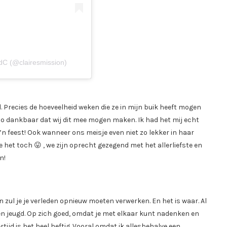
dC (@clairesmission)
. Precies de hoeveelheid weken die ze in mijn buik heeft mogen
zo dankbaar dat wij dit mee mogen maken. Ik had het mij echt
’n feest! Ook wanneer ons meisje even niet zo lekker in haar
e het toch 😛 , we zijn oprecht gezegend met het allerliefste en
n!
zul je je verleden opnieuw moeten verwerken. En het is waar. Al
en jeugd. Op zich goed, omdat je met elkaar kunt nadenken en
tijd is het heel heftig. Vooral omdat ik allesbehalve een