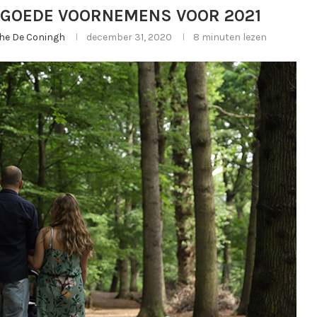
& GOEDE VOORNEMENS VOOR 2021
ghe De Coningh
december 31, 2020
8 minuten lezen