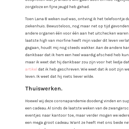
zorgeloze en fijne jeugd heb gehad.
Toen Lana 8 weken oud was, ontving ik het telefoontje
ziekenhuis. Bewusteloos, nog maar net op tijd gevonden.
andere organen één voor één aan het uitchecken waren a
laatste
high
van morfine heeft mijn vader dit leven verla
gegaan, houdt mij nog steeds wakker. Aan de andere kant 
dankbaar dat ik hem een heel waardig afscheid heb kunnen
maar ik weet dat hij dankbaar zou zijn voor het liedje d
artikel
dat ik heb geschreven. Wie weet dat ik ooit zijn 
leven. Ik weet dat hij niets liever wilde.
Thuiswerken.
Hoewel wij deze coronapandemie doodeng vinden en super
een cadeau. Al sinds de laatste weken van de zwangerscha
eventjes naar kantoor toe, maar verder mogen we iedere 
een mega groot cadeau. Want ze heeft met ons beide net