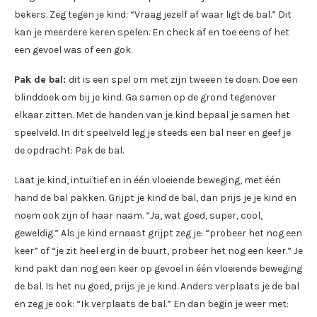
bekers. Zeg tegen je kind: “Vraag jezelf af waar ligt de bal.” Dit
kan je meerdere keren spelen. En check af en toe eens of het
een gevoel was of een gok.
Pak de bal:
dit is een spel om met zijn tweeën te doen. Doe een
blinddoek om bij je kind. Ga samen op de grond tegenover
elkaar zitten. Met de handen van je kind bepaal je samen het
speelveld. In dit speelveld leg je steeds een bal neer en geef je
de opdracht: Pak de bal.
Laat je kind, intuïtief en in één vloeiende beweging, met één
hand de bal pakken. Grijpt je kind de bal, dan prijs je je kind en
noem ook zijn of haar naam. “Ja, wat goed, super, cool,
geweldig.” Als je kind ernaast grijpt zeg je: “probeer het nog een
keer” of “je zit heel erg in de buurt, probeer het nog een keer.” Je
kind pakt dan nog een keer op gevoel in één vloeiende beweging
de bal. Is het nu goed, prijs je je kind. Anders verplaats je de bal
en zeg je ook: “Ik verplaats de bal.” En dan begin je weer met: