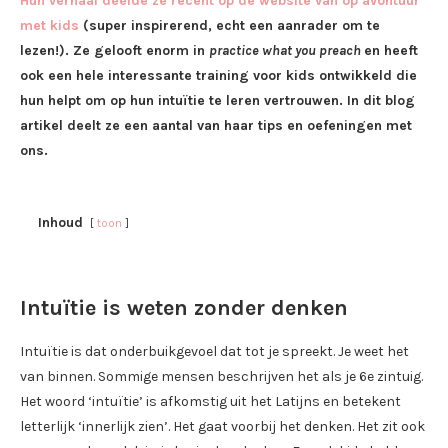
Hun verhaal deelde ze recent op de website van op avontuur
met kids
(super inspirerend, echt een aanrader om te
lezen!). Ze gelooft enorm in
practice what you preach
en heeft
ook een hele interessante training voor kids ontwikkeld die
hun helpt om op hun intuïtie te leren vertrouwen. In dit blog
artikel deelt ze een aantal van haar tips en oefeningen met
ons.
Inhoud
toon
Intuïtie is weten zonder denken
Intuïtie is dat onderbuikgevoel dat tot je spreekt. Je weet het
van binnen. Sommige mensen beschrijven het als je 6e zintuig.
Het woord ‘intuïtie’ is afkomstig uit het Latijns en betekent
letterlijk ‘innerlijk zien’. Het gaat voorbij het denken. Het zit ook