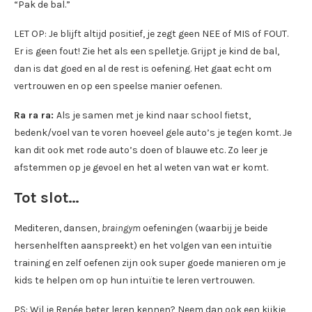
“Pak de bal.”
LET OP: Je blijft altijd positief, je zegt geen NEE of MIS of FOUT.
Er is geen fout! Zie het als een spelletje. Grijpt je kind de bal,
dan is dat goed en al de rest is oefening. Het gaat echt om
vertrouwen en op een speelse manier oefenen.
Ra ra ra:
Als je samen met je kind naar school fietst,
bedenk/voel van te voren hoeveel gele auto’s je tegen komt. Je
kan dit ook met rode auto’s doen of blauwe etc. Zo leer je
afstemmen op je gevoel en het al weten van wat er komt.
Tot slot…
Mediteren, dansen,
braingym
oefeningen (waarbij je beide
hersenhelften aanspreekt) en het volgen van een intuïtie
training en zelf oefenen zijn ook super goede manieren om je
kids te helpen om op hun intuïtie te leren vertrouwen.
PS: Wil je Renée beter leren kennen? Neem dan ook een kijkje