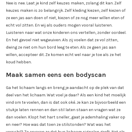
Nee is nee. Laat je kind zelf keuzes maken, zolang dit kan. Zelf
keuzes maken is zo belangrijk. Zelf kleding kiezen, zelf kiezen of
ze een jas aan doen of niet, kiezen of ze nog meer willen eten of
echt vol zitten. En wij als ouders mogen vooral luisteren.
Luisteren naar wat onze kinderen ons vertellen, zonder oordeel.
En het gevoel niet wegwuiven. Als zij voelen dat ze vol zitten,
dwing ze niet om hun bord leeg te eten. Als ze geen jas aan
willen, accepteer dit. Ze komen echt wel naar je toe als ze het
koud hebben.
Maak samen eens een bodyscan
Ga het lichaam langs en breng je aandacht op de plek van dat
deel van het lichaam. Wat voel je daar? Als een kind het moeilijk
vind om te voelen, dan is dat ook oké. Je kan ze bijvoorbeeld een
stukje laten rennen en dan stil laten staan en vragen wat ze
dan voelen. Klopt het hart sneller, gaat je ademhaling vaker op
en neer? Hoe was dat toen ze stilstonden? Wat was het
verschil? Zo ervaren ze dat hun lichaam signalen geeft. Net als