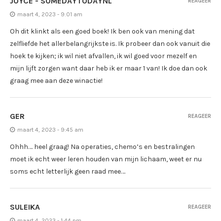
JOYCE - SOMEDAYTODAYNL
REAGEER
maart 4, 2023 - 9:01 am
Oh dit klinkt als een goed boek! Ik ben ook van mening dat
zelfliefde het allerbelangrijkste is. Ik probeer dan ook vanuit die
hoek te kijken; ik wil niet afvallen, ik wil goed voor mezelf en
mijn lijft zorgen want daar heb ik er maar 1 van! Ik doe dan ook
graag mee aan deze winactie!
GER
REAGEER
maart 4, 2023 - 9:45 am
Ohhh…. heel graag! Na operaties, chemo’s en bestralingen
moet ik echt weer leren houden van mijn lichaam, weet er nu
soms echt letterlijk geen raad mee….
SULEIKA
REAGEER
maart 4, 2023 - 1:44 pm