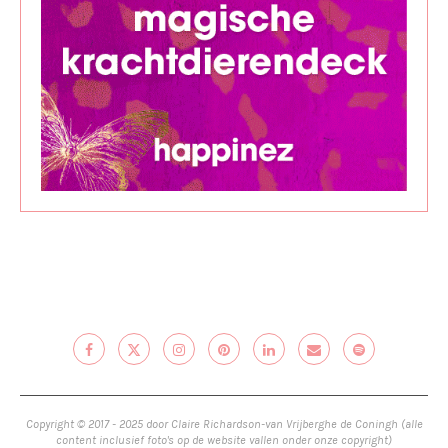
Copyright © 2017 - 2025 door Claire Richardson-van Vrijberghe de Coningh (alle
content inclusief foto's op de website vallen onder onze copyright)