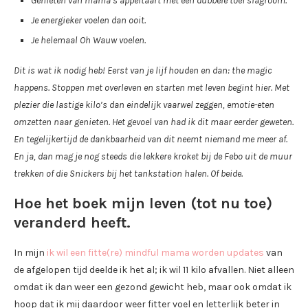
Genieten van mama’s appeltaart met een dubbele toef slagroom.
Je energieker voelen dan ooit.
Je helemaal Oh Wauw voelen.
Dit is wat ik nodig heb! Eerst van je lijf houden en dan: the magic
happens. Stoppen met overleven en starten met leven begint hier. Met
plezier die lastige kilo’s dan eindelijk vaarwel zeggen, emotie-eten
omzetten naar genieten. Het gevoel van had ik dit maar eerder geweten.
En tegelijkertijd de dankbaarheid van dit neemt niemand me meer af.
En ja, dan mag je nog steeds die lekkere kroket bij de Febo uit de muur
trekken of die Snickers bij het tankstation halen. Of beide.
Hoe het boek mijn leven (tot nu toe)
veranderd heeft.
In mijn
ik wil een fitte(re) mindful mama worden updates
van
de afgelopen tijd deelde ik het al; ik wil 11 kilo afvallen. Niet alleen
omdat ik dan weer een gezond gewicht heb, maar ook omdat ik
hoop dat ik mij daardoor weer fitter voel en letterlijk beter in