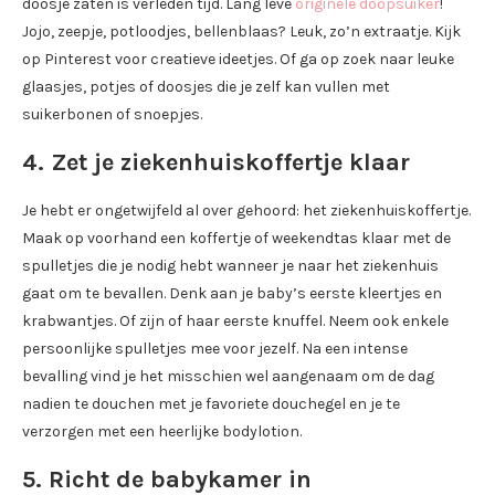
doosje zaten is verleden tijd. Lang leve
originele doopsuiker
!
Jojo, zeepje, potloodjes, bellenblaas? Leuk, zo’n extraatje. Kijk
op Pinterest voor creatieve ideetjes. Of ga op zoek naar leuke
glaasjes, potjes of doosjes die je zelf kan vullen met
suikerbonen of snoepjes.
4. Zet je ziekenhuiskoffertje klaar
Je hebt er ongetwijfeld al over gehoord: het ziekenhuiskoffertje.
Maak op voorhand een koffertje of weekendtas klaar met de
spulletjes die je nodig hebt wanneer je naar het ziekenhuis
gaat om te bevallen. Denk aan je baby’s eerste kleertjes en
krabwantjes. Of zijn of haar eerste knuffel. Neem ook enkele
persoonlijke spulletjes mee voor jezelf. Na een intense
bevalling vind je het misschien wel aangenaam om de dag
nadien te douchen met je favoriete douchegel en je te
verzorgen met een heerlijke bodylotion.
5. Richt de babykamer in