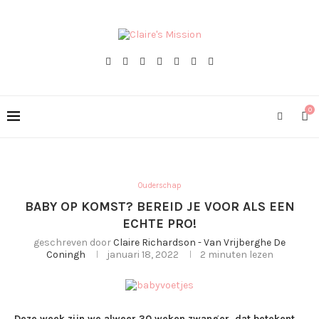
0
Ouderschap
BABY OP KOMST? BEREID JE VOOR ALS EEN
ECHTE PRO!
geschreven door
Claire Richardson - Van Vrijberghe De
Coningh
januari 18, 2022
2 minuten lezen
Deze week zijn we alweer 30 weken zwanger, dat betekent