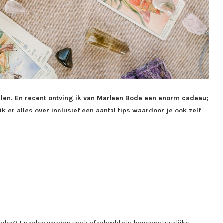
elen. En recent ontving ik van Marleen Bode een enorm cadeau;
ik er alles over inclusief een aantal tips waardoor je ook zelf
engelen? Engelen worden vaak afgebeeld als bovennatuurlijke,