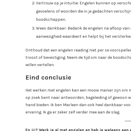
Vertrouw op je intuïtie: Engelen kunnen op versch
gevoelens of woorden die in je gedachten verschijne
boodschappen.
Wees dankbaar: Bedank de engelen na afloop van de
aanwezigheid waardeert en helpt bij het versterken
Onthoud dat een engelen reading niet per se voorspellend
troost of bevestiging. Neem de tijd om naar de boodscha
willen vertellen.
Eind conclusie
Het werken met engelen kan een mooie manier zijn om meer
op zoek bent naar antwoorden, begeleiding of gewoon wat
hand bieden. Ik ben Marleen dan ook heel dankbaar voor
ervaring. Ik ga er zeker zelf verder mee aan de slag.
En jij? Werk je al met engelen en heb je weleens een