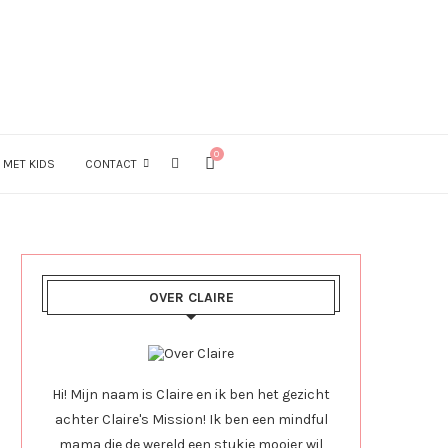
0
 MET KIDS
CONTACT
OVER CLAIRE
Hi! Mijn naam is Claire en ik ben het gezicht
achter Claire's Mission! Ik ben een mindful
mama die de wereld een stukje mooier wil