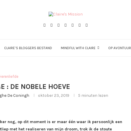
CLAIRE’S BLOGGERS BESTAND
MINDFUL WITH CLAIRE
OP AVONTUUR
Dierenliefde
E : DE NOBELE HOEVE
rghe De Coningh
oktober 23, 2019
5 minuten lezen
erker nog, op dit moment is er maar één waar ik persoonlijk een
tliep met het realiseren van mijn droom, trok ik de stoute