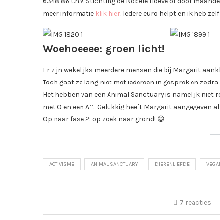
6348 86 t.n.v. Stichting de Nobele Hoeve of door maande
meer informatie
klik hier
. Iedere euro helpt en ik heb ze
Woehoeeee: groen licht!
Er zijn wekelijks meerdere mensen die bij Margarit aan
Toch gaat ze lang niet met iedereen in gesprek en zodra ze 
Het hebben van een Animal Sanctuary is namelijk niet r
met O en een A’’. Gelukkig heeft Margarit aangegeven a
Op naar fase 2: op zoek naar grond! 😀
ACTIVISME
ANIMAL SANCTUARY
DIERENLIEFDE
VEGA
7 reacties