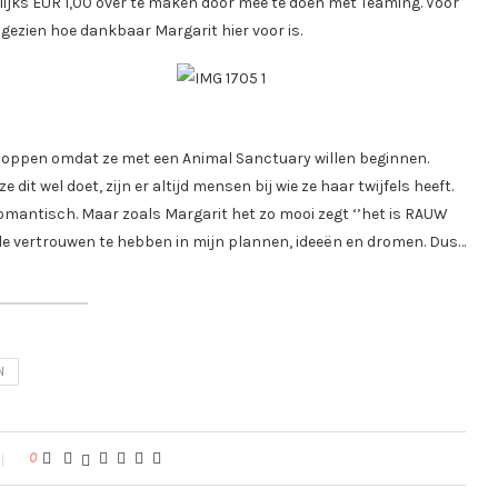
lijks EUR 1,00 over te maken door mee te doen met Teaming. Voor
lf gezien hoe dankbaar Margarit hier voor is.
kloppen omdat ze met een Animal Sanctuary willen beginnen.
dit wel doet, zijn er altijd mensen bij wie ze haar twijfels heeft.
omantisch. Maar zoals Margarit het zo mooi zegt ‘’het is RAUW
lle vertrouwen te hebben in mijn plannen, ideeën en dromen. Dus…
N
0