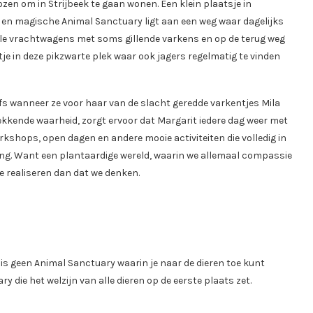
en om in Strijbeek te gaan wonen. Een klein plaatsje in
s en magische Animal Sanctuary ligt aan een weg waar dagelijks
lle vrachtwagens met soms gillende varkens en op de terug weg
htje in deze pikzwarte plek waar ook jagers regelmatig te vinden
lfs wanneer ze voor haar van de slacht geredde varkentjes Mila
ekkende waarheid, zorgt ervoor dat Margarit iedere dag weer met
rkshops, open dagen en andere mooie activiteiten die volledig in
ng. Want een plantaardige wereld, waarin we allemaal compassie
te realiseren dan dat we denken.
t is geen Animal Sanctuary waarin je naar de dieren toe kunt
y die het welzijn van alle dieren op de eerste plaats zet.