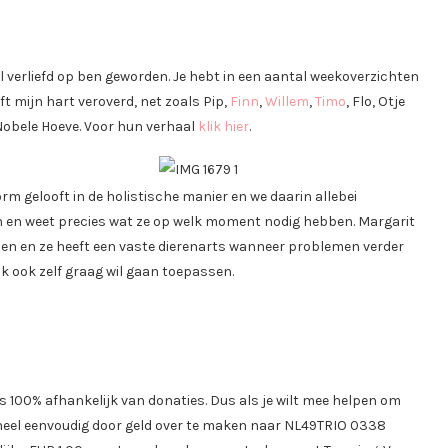
l verliefd op ben geworden. Je hebt in een aantal weekoverzichten
t mijn hart veroverd, net zoals Pip,
Finn
,
Willem
,
Timo
, Flo, Otje
 Nobele Hoeve. Voor hun verhaal
klik hier
.
rm gelooft in de holistische manier en we daarin allebei
n en weet precies wat ze op welk moment nodig hebben. Margarit
zen en ze heeft een vaste dierenarts wanneer problemen verder
ik ook zelf graag wil gaan toepassen.
is 100% afhankelijk van donaties. Dus als je wilt mee helpen om
 heel eenvoudig door geld over te maken naar NL49TRIO 0338