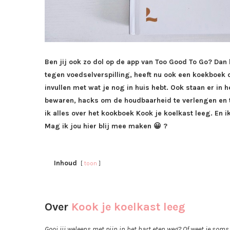
Ben jij ook zo dol op de app van Too Good To Go? Dan 
tegen voedselverspilling, heeft nu ook een koekboek 
invullen met wat je nog in huis hebt. Ook staan er in h
bewaren, hacks om de houdbaarheid te verlengen en tes
ik alles over het kookboek Kook je koelkast leeg. En
Mag ik jou hier blij mee maken 😀 ?
Inhoud
toon
Over
Kook je koelkast leeg
Gooi jij weleens met pijn in het hart eten weg? Of weet je som