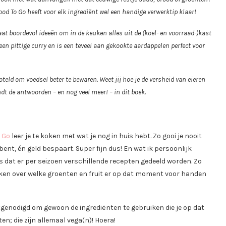
od To Go heeft voor elk ingrediënt wel een handige verwerktip klaar!
at boordevol ideeën om in de keuken alles uit de (koel- en voorraad-)kast
een pittige curry en is een teveel aan gekookte aardappelen perfect voor
teld om voedsel beter te bewaren. Weet jij hoe je de versheid van eieren
indt de antwoorden – en nog veel meer! – in dit boek.
o Go
leer je te koken met wat je nog in huis hebt. Zo gooi je nooit
nt, én geld bespaart. Super fijn dus! En wat ik persoonlijk
is dat er per seizoen verschillende recepten gedeeld worden. Zo
enken over welke groenten en fruit er op dat moment voor handen
tgenodigd om gewoon de ingrediënten te gebruiken die je op dat
; die zijn allemaal vega(n)! Hoera!