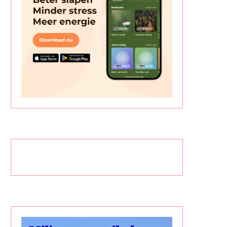
EDUCATIEVE WERKBOEKEN VAN
VERSE HONDENVOEDING