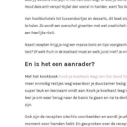
Houd deze anti-verspil-bijbel dan vooral in handen, want Too Go
Van hoofdschotels tot tussendoortjes en desserts, dit boek sta
te halen. Zo wordt een overschot groenten met wat creativiteit 
een heerlijke rösti.
Naast recepten krijg je nog een massa tools en tips voorgescho
test? Of welk fruit in de koelkast moet en welk juist niet? Je v
En is het een aanrader?
Met het kookboek
Kook je koelkast leeg van Too Good T
meer onnodig restjes weg waardoor je duurzamer bezig be
super leuk en leerzaam vindt aan Kook je koelkast leeg 
leer je om weer terug naar de basis te gaan en na te d
zijn.
Ook zijn de recepten slechts voorbeelden en wordt je ui
moment voor handen hebt. En gesproken over de recepten