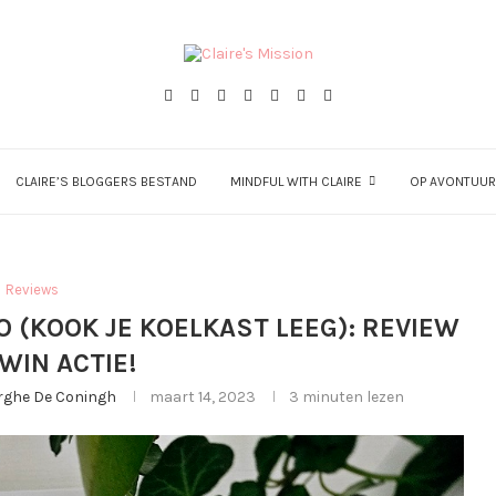
CLAIRE’S BLOGGERS BESTAND
MINDFUL WITH CLAIRE
OP AVONTUUR
Reviews
 (KOOK JE KOELKAST LEEG): REVIEW
 WIN ACTIE!
erghe De Coningh
maart 14, 2023
3 minuten lezen