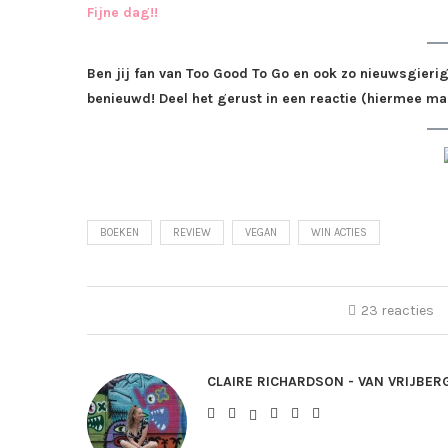
Fijne dag!!
Ben jij fan van Too Good To Go en ook zo nieuwsgieri
benieuwd! Deel het gerust in een reactie (hiermee m
BOEKEN
REVIEW
VEGAN
WIN ACTIES
23 reacties
CLAIRE RICHARDSON - VAN VRIJBER