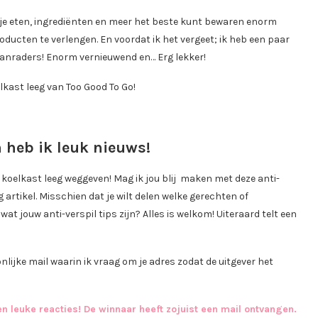
 je eten, ingrediënten en meer het beste kunt bewaren enorm
ducten te verlengen. En voordat ik het vergeet; ik heb een paar
aanraders! Enorm vernieuwend en… Erg lekker!
lkast leeg van Too Good To Go!
 heb ik leuk nieuws!
 koelkast leeg weggeven! Mag ik jou blij maken met deze anti-
g artikel. Misschien dat je wilt delen welke gerechten of
t jouw anti-verspil tips zijn? Alles is welkom! Uiteraard telt een
ijke mail waarin ik vraag om je adres zodat de uitgever het
n leuke reacties! De winnaar heeft zojuist een mail ontvangen.