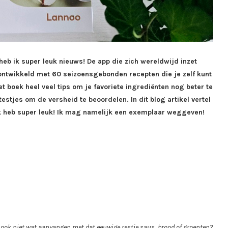
heb ik super leuk nieuws! De app die zich wereldwijd inzet
ontwikkeld met 60 seizoensgebonden recepten die je zelf kunt
et boek heel veel tips om je favoriete ingrediënten nog beter te
tjes om de versheid te beoordelen. In dit blog artikel vertel
 ik heb super leuk! Ik mag namelijk een exemplaar weggeven!
s ook niet wat aanvangen met dat eeuwige restje saus, brood of groenten?