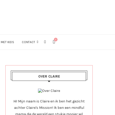
0
 MET KIDS
CONTACT
OVER CLAIRE
Hi! Mijn naam is Claire en ik ben het gezicht
achter Claire's Mission! Ik ben een mindful
mama die de wereld een stukje mooier wil