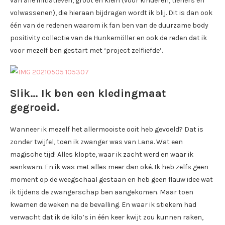
van alle initiatieven, groot en klein (voor kinderen, tieners en
volwassenen), die hieraan bijdragen wordt ik blij. Dit is dan ook
één van de redenen waarom ik fan ben van de duurzame body
positivity collectie van de Hunkemöller en ook de reden dat ik
voor mezelf ben gestart met ‘project zelfliefde’.
Slik… Ik ben een kledingmaat
gegroeid.
Wanneer ik mezelf het allermooiste ooit heb gevoeld? Dat is
zonder twijfel, toen ik zwanger was van Lana. Wat een
magische tijd! Alles klopte, waar ik zacht werd en waar ik
aankwam. En ik was met alles meer dan oké. Ik heb zelfs geen
moment op de weegschaal gestaan en heb geen flauw idee wat
ik tijdens de zwangerschap ben aangekomen. Maar toen
kwamen de weken na de bevalling. En waar ik stiekem had
verwacht dat ik de kilo’s in één keer kwijt zou kunnen raken,