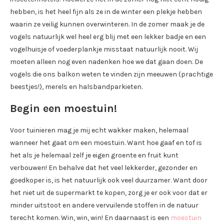
hebben, is het heel fijn als ze in de winter een plekje hebben
waarin ze veilig kunnen overwinteren. In de zomer maak je de
vogels natuurlijk wel heel erg blij met een lekker badje en een
vogelhuisje of voederplankje misstaat natuurlijk nooit. Wij
moeten alleen nog even nadenken hoe we dat gaan doen. De
vogels die ons balkon weten te vinden zijn meeuwen (prachtige
beestjes!), merels en halsbandparkieten.
Begin een moestuin!
Voor tuinieren mag je mij echt wakker maken, helemaal
wanneer het gaat om een moestuin. Want hoe gaaf en tof is
het als je helemaal zelf je eigen groente en fruit kunt
verbouwen! En behalve dat het veel lekkerder, gezonder en
goedkoper is, is het natuurlijk ook veel duurzamer. Want door
het niet uit de supermarkt te kopen, zorg je er ook voor dat er
minder uitstoot en andere vervuilende stoffen in de natuur
terecht komen. Win, win, win! En daarnaast is een
moestuin