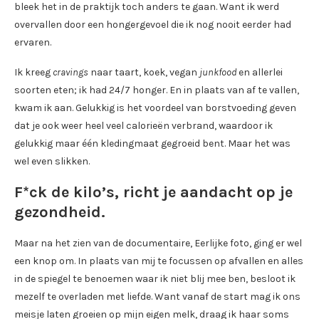
bleek het in de praktijk toch anders te gaan. Want ik werd
overvallen door een hongergevoel die ik nog nooit eerder had
ervaren.
Ik kreeg
cravings
naar taart, koek, vegan
junkfood
en allerlei
soorten eten; ik had 24/7 honger. En in plaats van af te vallen,
kwam ik aan. Gelukkig is het voordeel van borstvoeding geven
dat je ook weer heel veel calorieën verbrand, waardoor ik
gelukkig maar één kledingmaat gegroeid bent. Maar het was
wel even slikken.
F*ck de kilo’s, richt je aandacht op je
gezondheid.
Maar na het zien van de documentaire, Eerlijke foto, ging er wel
een knop om. In plaats van mij te focussen op afvallen en alles
in de spiegel te benoemen waar ik niet blij mee ben, besloot ik
mezelf te overladen met liefde. Want vanaf de start mag ik ons
meisje laten groeien op mijn eigen melk, draag ik haar soms