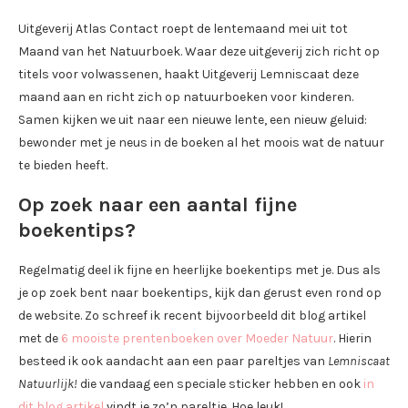
Uitgeverij Atlas Contact roept de lentemaand mei uit tot
Maand van het Natuurboek. Waar deze uitgeverij zich richt op
titels voor volwassenen, haakt Uitgeverij Lemniscaat deze
maand aan en richt zich op natuurboeken voor kinderen.
Samen kijken we uit naar een nieuwe lente, een nieuw geluid:
bewonder met je neus in de boeken al het moois wat de natuur
te bieden heeft.
Op zoek naar een aantal fijne
boekentips?
Regelmatig deel ik fijne en heerlijke boekentips met je. Dus als
je op zoek bent naar boekentips, kijk dan gerust even rond op
de website. Zo schreef ik recent bijvoorbeeld dit blog artikel
met de
6 mooiste prentenboeken over Moeder Natuur
. Hierin
besteed ik ook aandacht aan een paar pareltjes van
Lemniscaat
Natuurlijk!
die vandaag een speciale sticker hebben en ook
in
dit blog artikel
vindt je zo’n pareltje. Hoe leuk!