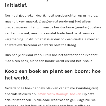
initiatief.
Normaal gesproken deel ik nooit persberichten op mijn blog,
maar dit keer maak ik graag een uitzondering. Niet alleen
omdat wij enorm fan zijn van de beeldschone (prenten)boeken
van Lemniscaat, maar ook omdat Nederland hard toe is aan
vergroening. En dit initiatief is er dan ook één die ik als moeder
en wereldverbeteraar een warm hart toe draag.
Dus ben je er klaar voor? Dit is hoe het fantastische initiatief
‘Koop een boek, plant een boom’ werkt en wat het inhoud.
Koop een boek en plant een boom: h
oe
het werkt.
Nederlandse boekhandels plakken vanaf 1 mei (vandaag dus)
speciale stickers op
Lemniscaat Natuurlijk!
-boeken
. Op deze
sticker staat een unieke code, waarmee de gelukkige nieuwe
eigenaar van het boek zijn of haar naam kan invullen op