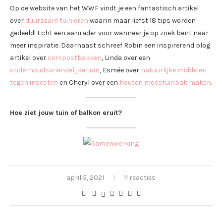
Op de website van het WWF vindt je een fantastisch artikel
over
duurzaam tuinieren
waarin maar liefst 18 tips worden
gedeeld! Echt een aanrader voor wanneer je op zoek bent naar
meer inspiratie. Daarnaast schreef Robin een inspirerend blog
artikel over
compostbakken
, Linda over een
onderhoudsvriendelijke tuin
, Esmée over
natuurlijke middelen
tegen insecten
en Cheryl over een
houten moestuinbak maken
.
H
oe ziet jouw tuin of balkon eruit?
april 5, 2021
11 reacties