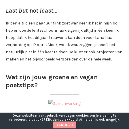
Last but not least…
Ik ben altijd een paar uur flink zoet wanneer ik het in mijn bol
heb en doe de lenteschoonmaak eigenlijk altijd in één keer. Ik
hoop dat ik het dit jaar trouwens kan doen voor Lana haar
verjaardag op 12 april.. Maar, wat ik wou zeggen, je hoeft het
natuurlijk niet in één keer te doen! Je kunt er ook projecten van
maken en het bijvoorbeeld verspreiden over de hele week.
Wat zijn jouw groene en vegan
poetstips?
Deze website maakt gebruik van vegan cookies om je ervaring te
verbeteren. Is dat oké? Klik dan op akkoord. Afmelden is ook mogelijk.
maart 24, 2021
8 reacties
AKKOORD