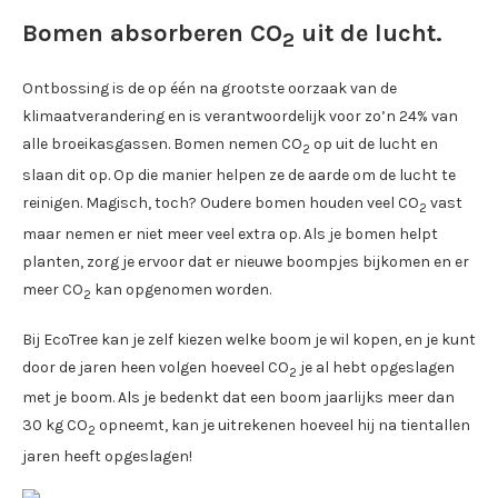
Bomen absorberen CO
uit de lucht.
2
Ontbossing is de op één na grootste oorzaak van de
klimaatverandering en is verantwoordelijk voor zo’n 24% van
alle broeikasgassen. Bomen nemen CO
op uit de lucht en
2
slaan dit op. Op die manier helpen ze de aarde om de lucht te
reinigen. Magisch, toch? Oudere bomen houden veel CO
vast
2
maar nemen er niet meer veel extra op. Als je bomen helpt
planten, zorg je ervoor dat er nieuwe boompjes bijkomen en er
meer CO
kan opgenomen worden.
2
Bij EcoTree kan je zelf kiezen welke boom je wil kopen, en je kunt
door de jaren heen volgen hoeveel CO
je al hebt opgeslagen
2
met je boom. Als je bedenkt dat een boom jaarlijks meer dan
30 kg CO
opneemt, kan je uitrekenen hoeveel hij na tientallen
2
jaren heeft opgeslagen!