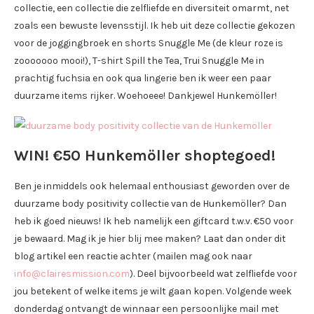
collectie, een collectie die zelfliefde en diversiteit omarmt, net
zoals een bewuste levensstijl. Ik heb uit deze collectie gekozen
voor de joggingbroek en shorts Snuggle Me (de kleur roze is
zooooooo mooi!), T-shirt Spill the Tea, Trui Snuggle Me in
prachtig fuchsia en ook qua lingerie ben ik weer een paar
duurzame items rijker. Woehoeee! Dankjewel Hunkemöller!
WIN! €50 Hunkemöller
shoptegoed!
Ben je inmiddels ook helemaal enthousiast geworden over de
duurzame body positivity collectie van de Hunkemöller? Dan
heb ik goed nieuws! Ik heb namelijk een giftcard t.w.v. €50 voor
je bewaard. Mag ik je hier blij mee maken? Laat dan onder dit
blog artikel een reactie achter (mailen mag ook naar
info@clairesmission.com
). Deel bijvoorbeeld wat zelfliefde voor
jou betekent of welke items je wilt gaan kopen. Volgende week
donderdag ontvangt de winnaar een persoonlijke mail met