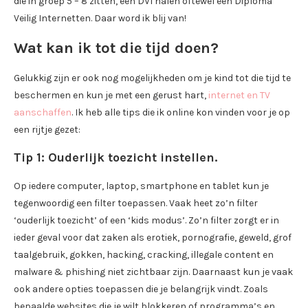
die in groep 5 – 8 zitten, een DVI halen oftewel een Diploma
Veilig Internetten. Daar word ik blij van!
Wat kan ik tot die tijd doen?
Gelukkig zijn er ook nog mogelijkheden om je kind tot die tijd te
beschermen en kun je met een gerust hart,
internet en TV
aanschaffen
. Ik heb alle tips die ik online kon vinden voor je op
een rijtje gezet:
Tip 1:
Ouderlijk toezicht instellen.
Op iedere computer, laptop, smartphone en tablet kun je
tegenwoordig een filter toepassen. Vaak heet zo’n filter
‘ouderlijk toezicht’ of een ‘kids modus’. Zo’n filter zorgt er in
ieder geval voor dat zaken als erotiek, pornografie, geweld, grof
taalgebruik, gokken, hacking, cracking, illegale content en
malware & phishing niet zichtbaar zijn. Daarnaast kun je vaak
ook andere opties toepassen die je belangrijk vindt. Zoals
bepaalde websites die je wilt blokkeren of programma’s en