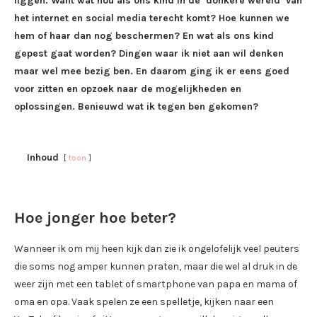
liggen. Want wat nou als ons kind in de ‘donkere wereld’ van
het internet en social media terecht komt? Hoe kunnen we
hem of haar dan nog beschermen? En wat als ons kind
gepest gaat worden? Dingen waar ik niet aan wil denken
maar wel mee bezig ben. En daarom ging ik er eens goed
voor zitten en opzoek naar de mogelijkheden en
oplossingen. Benieuwd wat ik tegen ben gekomen?
Inhoud
toon
Hoe jonger hoe beter?
Wanneer ik om mij heen kijk dan zie ik ongelofelijk veel peuters
die soms nog amper kunnen praten, maar die wel al druk in de
weer zijn met een tablet of smartphone van papa en mama of
oma en opa. Vaak spelen ze een spelletje, kijken naar een