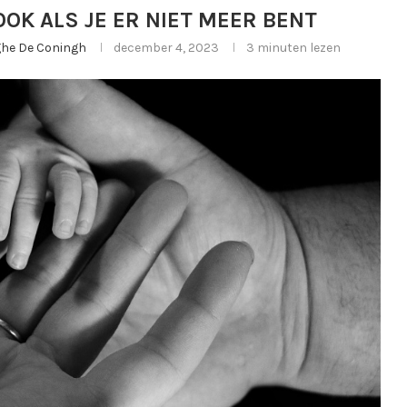
OOK ALS JE ER NIET MEER BENT
rghe De Coningh
december 4, 2023
3 minuten lezen