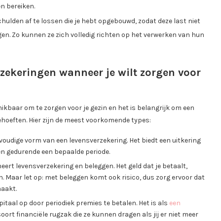
en bereiken.
hulden af te lossen die je hebt opgebouwd, zodat deze last niet
en. Zo kunnen ze zich volledig richten op het verwerken van hun
rzekeringen wanneer je wilt zorgen voor
ikbaar om te zorgen voor je gezin en het is belangrijk om een
behoeften. Hier zijn de meest voorkomende types:
voudige vorm van een levensverzekering. Het biedt een uitkering
en gedurende een bepaalde periode.
ert levensverzekering en beleggen. Het geld dat je betaalt,
 Maar let op: met beleggen komt ook risico, dus zorg ervoor dat
maakt.
pitaal op door periodiek premies te betalen. Het is als
een
ort financiële rugzak die ze kunnen dragen als jij er niet meer