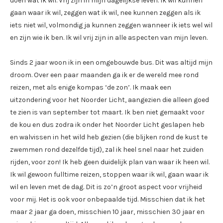
doen wat ik wil. Vrij zijn in mijn dagelijkse leven. Ik wil kunnen
gaan waar ik wil, zeggen wat ik wil, nee kunnen zeggen als ik
iets niet wil, volmondig ja kunnen zeggen wanneer ik iets wel wil
en zijn wie ik ben. Ik wil vrij zijn in alle aspecten van mijn leven.
Sinds 2 jaar woon ik in een omgebouwde bus. Dit was altijd mijn
droom. Over een paar maanden ga ik er de wereld mee rond
reizen, met als enige kompas ‘de zon’. Ik maak een
uitzondering voor het Noorder Licht, aangezien die alleen goed
te zien is van september tot maart. Ik ben niet gemaakt voor
de kou en dus zodra ik onder het Noorder Licht geslapen heb
en walvissen in het wild heb gezien (die blijken rond de kust te
zwemmen rond dezelfde tijd), zal ik heel snel naar het zuiden
rijden, voor zon! Ik heb geen duidelijk plan van waar ik heen wil.
Ik wil gewoon fulltime reizen, stoppen waar ik wil, gaan waar ik
wil en leven met de dag. Dit is zo’n groot aspect voor vrijheid
voor mij. Het is ook voor onbepaalde tijd. Misschien dat ik het
maar 2 jaar ga doen, misschien 10 jaar, misschien 30 jaar en