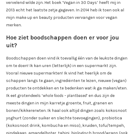
vervelend wilde zijn. Het boek ‘Vegan in 30 Days’ heeft mij in
2013 echt het laatste zetje gegeven. In 2014 heb ik toen ook al
mijn make up en beauty producten vervangen voor vegan
merken.
Hoe ziet boodschappen doen er voor jou
uit?
Boodschappen doen vind ik toevallig één van de leukste dingen
om te doen! Ik kan uren (letterlijk) in een supermarkt zijn.
Vooral nieuwe supermarkten! Ik vind het heerlijk om de
schappen langs te gaan, ingrediënten te lezen, nieuwe (vegan)
producten te ontdekken en te bedenken wat ik ga maken/eten.
Ik eet grotendeels ‘
whole foods – plantbased
’ en dus zijn de
meeste dingen in mijn karretje groente, fruit, granen en
bonen/kikkererwten. Ik haal ook altijd dingen zoals kokosnoot
yoghurt (zonder suiker en slechte toevoegingen), probiotica
(kokosnoot drink, kombucha en miso), kruiden, tofu/tempeh,
pindakaas, amandelboter, tahini, biologisch brood/wraps (ook