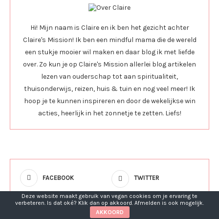
Hi! Mijn naam is Claire en ik ben het gezicht achter
Claire's Mission! Ik ben een mindful mama die de wereld
een stukje mooier wil maken en daar blog ik met liefde
over. Zo kun je op Claire's Mission allerlei blog artikelen
lezen van ouderschap tot aan spiritualiteit,
thuisonderwijs, reizen, huis & tuin en nog veel meer! Ik
hoop je te kunnen inspireren en door de wekelijkse win
acties, heerlijk in het zonnetje te zetten. Liefs!
FACEBOOK
TWITTER
Deze website maakt gebruik van vegan cookies om je ervaring te
INSTAGRAM
PINTEREST
verbeteren. Is dat oké? Klik dan op akkoord. Afmelden is ook mogelijk.
AKKOORD