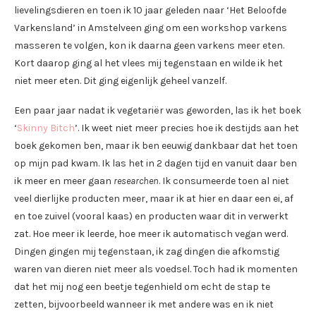
lievelingsdieren en toen ik 10 jaar geleden naar ‘Het Beloofde
Varkensland’ in Amstelveen ging om een workshop varkens
masseren te volgen, kon ik daarna geen varkens meer eten.
Kort daarop ging al het vlees mij tegenstaan en wilde ik het
niet meer eten. Dit ging eigenlijk geheel vanzelf.
Een paar jaar nadat ik vegetariër was geworden, las ik het boek
‘
Skinny Bitch
’. Ik weet niet meer precies hoe ik destijds aan het
boek gekomen ben, maar ik ben eeuwig dankbaar dat het toen
op mijn pad kwam. Ik las het in 2 dagen tijd en vanuit daar ben
ik meer en meer gaan
researchen
. Ik consumeerde toen al niet
veel dierlijke producten meer, maar ik at hier en daar een ei, af
en toe zuivel (vooral kaas) en producten waar dit in verwerkt
zat. Hoe meer ik leerde, hoe meer ik automatisch vegan werd.
Dingen gingen mij tegenstaan, ik zag dingen die afkomstig
waren van dieren niet meer als voedsel. Toch had ik momenten
dat het mij nog een beetje tegenhield om echt de stap te
zetten, bijvoorbeeld wanneer ik met andere was en ik niet