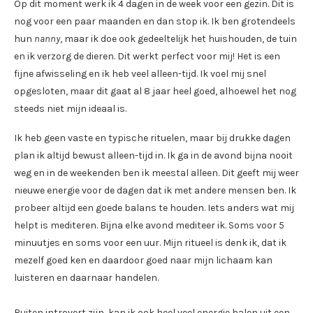
Op dit moment werk ik 4 dagen in de week voor een gezin. Dit is
nog voor een paar maanden en dan stop ik. Ik ben grotendeels
hun
nanny
, maar ik doe ook gedeeltelijk het huishouden, de tuin
en ik verzorg de dieren. Dit werkt perfect voor mij! Het is een
fijne afwisseling en ik heb veel alleen-tijd. Ik voel mij snel
opgesloten, maar dit gaat al 8 jaar heel goed, alhoewel het nog
steeds niet mijn ideaal is.
Ik heb geen vaste en typische rituelen, maar bij drukke dagen
plan ik altijd bewust alleen-tijd in. Ik ga in de avond bijna nooit
weg en in de weekenden ben ik meestal alleen. Dit geeft mij weer
nieuwe energie voor de dagen dat ik met andere mensen ben. Ik
probeer altijd een goede balans te houden. Iets anders wat mij
helpt is mediteren. Bijna elke avond mediteer ik. Soms voor 5
minuutjes en soms voor een uur. Mijn ritueel is denk ik, dat ik
mezelf goed ken en daardoor goed naar mijn lichaam kan
luisteren en daarnaar handelen.
Buiten introvert zijn, kan ik ook heel veel energie halen uit een