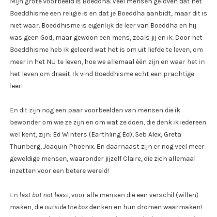
Mijn grote voorbeeld is Boeddha. Veel mensen geloven dat het
Boeddhisme een religie is en dat je Boeddha aanbidt, maar dit is
niet waar. Boeddhisme is eigenlijk de leer van Boeddha en hij
was geen God, maar gewoon een mens, zoals jij en ik. Door het
Boeddhisme heb ik geleerd wat het is om uit liefde te leven, om
meer in het NU te leven, hoe we allemaal één zijn en waar het in
het leven om draait. Ik vind Boeddhisme echt een prachtige
leer!
En dit zijn nog een paar voorbeelden van mensen die ik
bewonder om wie ze zijn en om wat ze doen, die denk ik iedereen
wel kent, zijn: Ed Winters (Earthling Ed), Seb Alex, Greta
Thunberg, Joaquin Phoenix. En daarnaast zijn er nog veel meer
geweldige mensen, waaronder jijzelf Claire, die zich allemaal
inzetten voor een betere wereld!
En
last but not least
, voor alle mensen die een verschil (willen)
maken, die
outside the box
denken en hun dromen waarmaken!