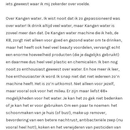
iets geweest waar ik mij zekerder over voelde.
Over Kangen water.. Ik wist nooit dat ik zo gepassioneerd was
over water! Ik drink altijd veel water, maar Kangen water is
zoveel meer dan dat. De Kangen water machine die ik heb, de
K8, zorgt niet alleen voor goed en gezond water om te drinken,
maar het heeft ook heel veel beauty voordelen, vervangt echt
een enorme hoeveelheid producten (die je dagelijks gebruikt)
en daarmee dus heel veel plastic en chemicaliën. Ik ben nog
nooit zo enthousiast geweest over water. En hoe meer ik leer,
hoe enthousiaster ik word. Ik snap niet dat niet iedereen zo’n
machine heeft. Het is zo’n uitkomst. Niet alleen voor jezelf,
maar vooral ook voor het milieu. Er zijn maar liefst 68+
mogelijkheden voor het water. Je kan het zo gek niet bedenken
of je kan het er voor gebruiken. Om een paar te noemen: het
schoonmaken van je huis (of bus!), make up remover,
bevordering van een betere nachtrust, antibacteriële zeep (nu
vooral heel hot!), koken en het verwijderen van pesticiden van