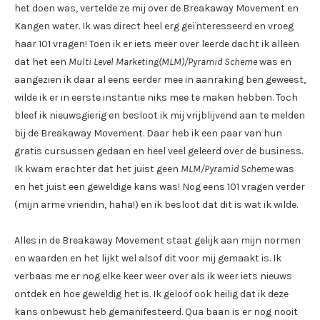
het doen was, vertelde ze mij over de Breakaway Movement en
Kangen water. Ik was direct heel erg geïnteresseerd en vroeg
haar 101 vragen! Toen ik er iets meer over leerde dacht ik alleen
dat het een
Multi Level Marketing(MLM)/Pyramid Scheme
was en
aangezien ik daar al eens eerder mee in aanraking ben geweest,
wilde ik er in eerste instantie niks mee te maken hebben. Toch
bleef ik nieuwsgierig en besloot ik mij vrijblijvend aan te melden
bij de Breakaway Movement. Daar heb ik een paar van hun
gratis cursussen gedaan en heel veel geleerd over de business.
Ik kwam erachter dat het juist geen
MLM/Pyramid Scheme
was
en het juist een geweldige kans was! Nog eens 101 vragen verder
(mijn arme vriendin, haha!) en ik besloot dat dit is wat ik wilde.
Alles in de Breakaway Movement staat gelijk aan mijn normen
en waarden en het lijkt wel alsof dit voor mij gemaakt is. Ik
verbaas me er nog elke keer weer over als ik weer iets nieuws
ontdek en hoe geweldig het is. Ik geloof ook heilig dat ik deze
kans onbewust heb gemanifesteerd. Qua baan is er nog nooit