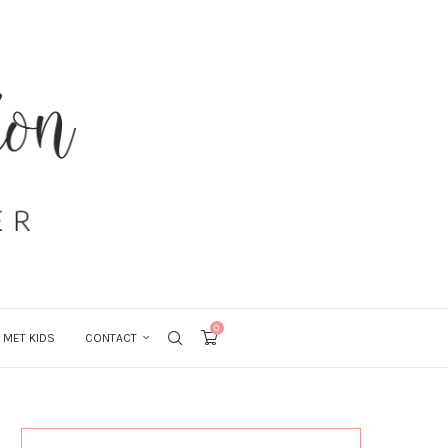
0
 MET KIDS
CONTACT