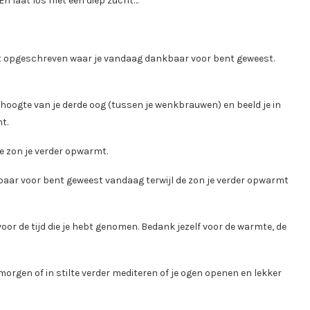
 En laat los met een diep zucht…
bt opgeschreven waar je vandaag dankbaar voor bent geweest.
r hoogte van je derde oog (tussen je wenkbrauwen) en beeld je in
t.
de zon je verder opwarmt.
aar voor bent geweest vandaag terwijl de zon je verder opwarmt
oor de tijd die je hebt genomen. Bedank jezelf voor de warmte, de
orgen of in stilte verder mediteren of je ogen openen en lekker