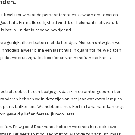
nden.
ijk ik wel trouw naar de persconferenties. Gewoon om te weten
schaft. En in alle eerlijkheid vind ik er helemaal niets van. Ik
als het is. En dat is zooooo bevrijdend!
we eigenlijk alleen buiten met de hondjes. Mensen ontwijken we
inmiddels alweer bijna een jaar thuis in quarantaine. We zitten
d dat we eruit zijn. Het beoefenen van mindfulness kan ik
t betreft ook echt een beetje gek dat ik in de winter geboren ben
veranderen hebben we in deze tijd van het jaar wat extra lampjes
jk op ons balkon en… We hebben sinds kort in Lana haar kamertje
o’n geweldig lief en feestelijk mooi iets!
na is fan. En wij ook! Daarnaast hebben we sinds kort ook deze
aan. Dit geeft zo mooi zacht licht! Alsof de zon schijnt, maar