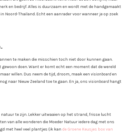
 merk en bedrijf. Alles is duurzaam en wordt met de handgemaakt
k in Noord-Thailand. Echt een aanrader voor wanneer je op zoek
.
lannen te maken die misschien toch niet door kunnen gaan.
j dit gewoon doen. Want er komt echt een moment dat de wereld
 maar willen. Dus neem de tijd, droom, maak een
visionboard
en
nog naar Nieuw Zeeland toe te gaan. En ja, ons
visionboard
hangt
natuur te zijn. Lekker uitwaaien op het strand, frisse lucht
eten van alle wonderen die Moeder Natuur iedere dag met ons
ngd met heel veel plantjes (ik kan
de Groene Keusjes box van