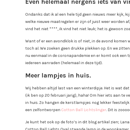
Even helemaal nergens iets van vi
Ondanks dat ik al een hele tijd geen nieuws meer kijk, k
welke nieuwe maatregelen er zijn of juist weer worden afge
vind het niet ****, ik vind het niet leuk; het is gewoon zo
Want of er een avondklok is of niet, in de avond komen 
toch al. We zoeken geen drukke plekken op. En we zitten 
nu eenmaal in de coronapandemie en er komt ook een tij
iedereen aanraden (helemaal in deze tijd).
Meer lampjes in huis.
Wij hebben altijd last van een winterdipje. Het is wat da
(ik ben op 20 februari jarig), haha! Om hier iets aan te 
in huis. Zo hangen de kerstlampjes nog lekker feesteli
een zelfontworpen
Cotton Ball Lichtslinger
. Dit is zoooo
Je kunt het ook op de foto’s in dit blog artikel zien; La
Cotton Ball Lights Oval staande lamp in de woonkamer st