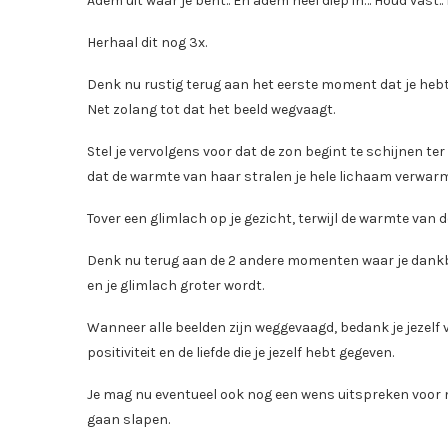
Adem uit waar je bent.. En adem heel diep in… Houd vast..
Herhaal dit nog 3x.
Denk nu rustig terug aan het eerste moment dat je he
Net zolang tot dat het beeld wegvaagt.
Stel je vervolgens voor dat de zon begint te schijnen te
dat de warmte van haar stralen je hele lichaam verwarm
Tover een glimlach op je gezicht, terwijl de warmte van 
Denk nu terug aan de 2 andere momenten waar je dankb
en je glimlach groter wordt.
Wanneer alle beelden zijn weggevaagd, bedank je jezelf v
positiviteit en de liefde die je jezelf hebt gegeven.
Je mag nu eventueel ook nog een wens uitspreken voor m
gaan slapen.