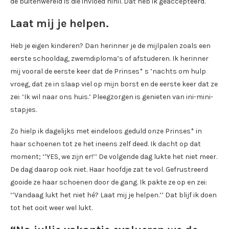
de buitenwereld is die invloed nihil. Dat heb ik geaccepteerd.
Laat mij je helpen.
Heb je eigen kinderen? Dan herinner je de mijlpalen zoals een
eerste schooldag, zwemdiploma’s of afstuderen. Ik herinner
mij vooral de eerste keer dat de Prinses* s ’nachts om hulp
vroeg, dat ze in slaap viel op mijn borst en de eerste keer dat ze
zei: ‘Ik wil naar ons huis.’ Pleegzorgen is genieten van ini-mini-
stapjes.
Zo hielp ik dagelijks met eindeloos geduld onze Prinses* in
haar schoenen tot ze het ineens zelf deed. Ik dacht op dat
moment; ‘’YES, we zijn er!’’ De volgende dag lukte het niet meer.
De dag daarop ook niet. Haar hoofdje zat te vol. Gefrustreerd
gooide ze haar schoenen door de gang. Ik pakte ze op en zei:
‘’Vandaag lukt het niet hé? Laat mij je helpen.’’ Dat blijf ik doen
tot het ooit weer wel lukt.