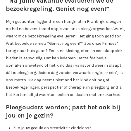
“Na jullie vakantie evalueren we de
bezoekregeling. Geniet nog even!”
Mijn gedachten, liggend in een hangmat in Frankrijk, sloegen
op hol na bovenstaand appje van onze pleegzorgwerker. Want,
waarom de bezoekregeling evalueren? Het ging toch goed zo?
Wat bedoelde ze met: ‘’Geniet nog even?’’ Zou onze Prinses*
terug naar huis gaan? Een kind kleding, eten en een slaapplek
bieden is eenvoudig. Dat kan iedereen. Datzelfde bedje
opmaken onwetend of het kind daar vanavond weer in slaapt,
dát is pleegzorg. ‘Iedere dag zonder verwaarlozing is er één’, is
ons motto. Die dag neemt niemand het kind ooit nog af.
Bezoekregelingen, perspectief of therapie, in pleegzorgland is
het kortom altijd wachten, bellen en dealen met onzekerheid.
Pleegouders worden; past het ook bij
jou en je gezin?
Zijn jouw geduld en creativiteit eindeloos?