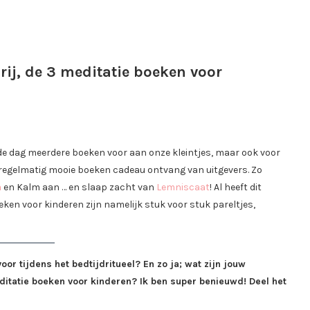
 rij, de 3 meditatie boeken voor
op de dag meerdere boeken voor aan onze kleintjes, maar ook voor
regelmatig mooie boeken cadeau ontvang van uitgevers. Zo
a
en Kalm aan … en slaap zacht van
Lemniscaat
! Al heeft dit
eken voor kinderen zijn namelijk stuk voor stuk pareltjes,
or tijdens het bedtijdritueel? En zo ja; wat zijn jouw
itatie boeken voor kinderen? Ik ben super benieuwd! Deel het