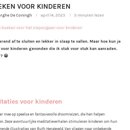
OEKEN VOOR KINDEREN
berghe De Coningh
april 14, 2023
3 minuten lezen
rend af te sluiten en lekker in slaap te vallen. Maar hoe kun je
n voor kinderen gevonden die ik stuk voor stuk kan aanraden.
n? 😀
aties voor kinderen
r mee op speelse en fantasievolle droomreizen, die hen helpen
allen. Deze avontuurlijke meditatieverhalen stimuleren kinderen om hun
rende illustraties van Ruth Hengeveld. Van vliegen naar onbekende