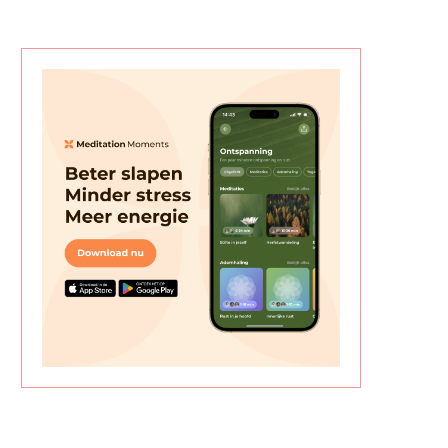
SNELLE HAARVERZORGING VOOR
HET MUZIEKBOS; EEN MU
JONGE OUDERS
WERELD VOOR KINDER
juli 1, 2026
juni 9, 2026