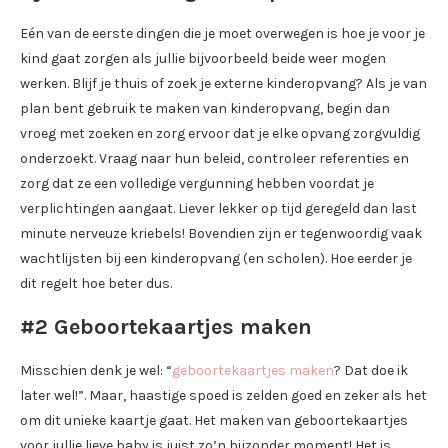
Eén van de eerste dingen die je moet overwegen is hoe je voor je
kind gaat zorgen als jullie bijvoorbeeld beide weer mogen
werken. Blijf je thuis of zoek je externe kinderopvang? Als je van
plan bent gebruik te maken van kinderopvang, begin dan
vroeg met zoeken en zorg ervoor dat je elke opvang zorgvuldig
onderzoekt. Vraag naar hun beleid, controleer referenties en
zorg dat ze een volledige vergunning hebben voordat je
verplichtingen aangaat. Liever lekker op tijd geregeld dan last
minute nerveuze kriebels! Bovendien zijn er tegenwoordig vaak
wachtlijsten bij een kinderopvang (en scholen). Hoe eerder je
dit regelt hoe beter dus.
#2 Geboortekaartjes maken
Misschien denk je wel: “
geboortek
a
artjes maken
? Dat doe ik
later wel!”. Maar, haastige spoed is zelden goed en zeker als het
om dit unieke kaartje gaat. Het maken van geboortekaartjes
voor jullie lieve baby is juist zo’n bijzonder moment! Het is