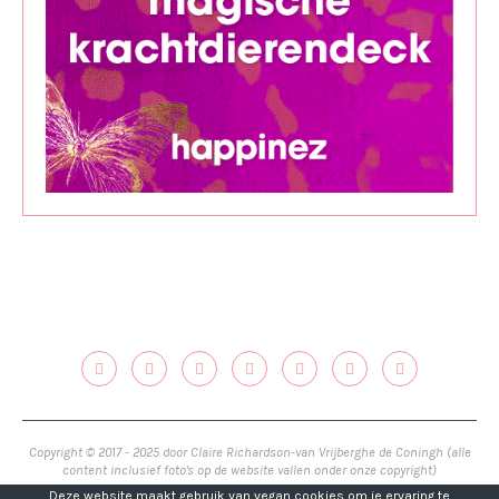
Copyright © 2017 - 2025 door Claire Richardson-van Vrijberghe de Coningh (alle
content inclusief foto's op de website vallen onder onze copyright)
Deze website maakt gebruik van vegan cookies om je ervaring te