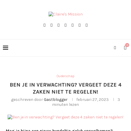
0
Ouderschap
BEN JE IN VERWACHTING? VERGEET DEZE 4
ZAKEN NIET TE REGELEN!
geschreven door
Gastblogger
februari 27, 2023
3
minuten lezen
Mag je bijna een nieuw bundeltje geluk verwelkomen?