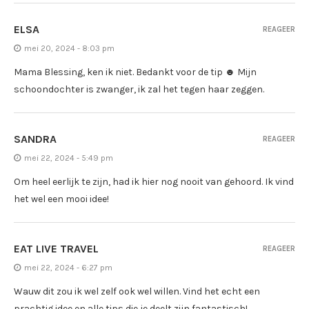
ELSA
REAGEER
mei 20, 2024 - 8:03 pm
Mama Blessing, ken ik niet. Bedankt voor de tip ☻ Mijn
schoondochter is zwanger, ik zal het tegen haar zeggen.
SANDRA
REAGEER
mei 22, 2024 - 5:49 pm
Om heel eerlijk te zijn, had ik hier nog nooit van gehoord. Ik vind
het wel een mooi idee!
EAT LIVE TRAVEL
REAGEER
mei 22, 2024 - 6:27 pm
Wauw dit zou ik wel zelf ook wel willen. Vind het echt een
prachtig idee en alle tips die je deelt zijn fantastisch!