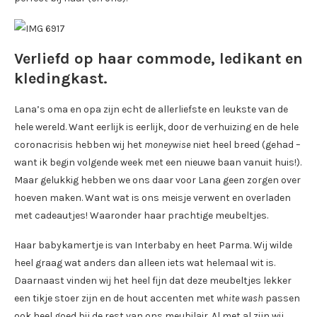
Verliefd op haar commode, ledikant en
kledingkast.
Lana’s oma en opa zijn echt de allerliefste en leukste van de
hele wereld. Want eerlijk is eerlijk, door de verhuizing en de hele
coronacrisis hebben wij het
moneywise
niet heel breed (gehad –
want ik begin volgende week met een nieuwe baan vanuit huis!).
Maar gelukkig hebben we ons daar voor Lana geen zorgen over
hoeven maken. Want wat is ons meisje verwent en overladen
met cadeautjes! Waaronder haar prachtige meubeltjes.
Haar babykamertje is van Interbaby en heet Parma. Wij wilde
heel graag wat anders dan alleen iets wat helemaal wit is.
Daarnaast vinden wij het heel fijn dat deze meubeltjes lekker
een tikje stoer zijn en de hout accenten met
white wash
passen
ook heel goed bij de rest van ons meubilair. Al met al zijn wij