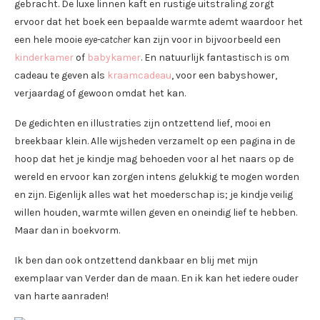
gebracht. De luxe linnen kaft en rustige uitstraling zorgt
ervoor dat het boek een bepaalde warmte ademt waardoor het
een hele mooie
eye-catcher
kan zijn voor in bijvoorbeeld een
kinderkamer
of
babykamer
. En natuurlijk fantastisch is om
cadeau te geven als
kraamcadeau
, voor een babyshower,
verjaardag of gewoon omdat het kan.
De gedichten en illustraties zijn ontzettend lief, mooi en
breekbaar klein. Alle wijsheden verzamelt op een pagina in de
hoop dat het je kindje mag behoeden voor al het naars op de
wereld en ervoor kan zorgen intens gelukkig te mogen worden
en zijn. Eigenlijk alles wat het moederschap is; je kindje veilig
willen houden, warmte willen geven en oneindig lief te hebben.
Maar dan in boekvorm.
Ik ben dan ook ontzettend dankbaar en blij met mijn
exemplaar van Verder dan de maan. En ik kan het iedere ouder
van harte aanraden!