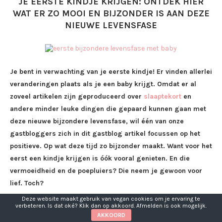
JE EERSTE KINDJE KRIJGEN: ONTDEK HIER
WAT ER ZO MOOI EN BIJZONDER IS AAN DEZE
NIEUWE LEVENSFASE
Je bent in verwachting van je eerste kindje! Er vinden allerlei
veranderingen plaats als je een baby krijgt. Omdat er al
zoveel artikelen zijn geproduceerd over
slaaptekort
en
andere minder leuke dingen die gepaard kunnen gaan met
deze nieuwe bijzondere levensfase, wil één van onze
gastbloggers zich in dit gastblog artikel focussen op het
positieve. Op wat deze tijd zo bijzonder maakt. Want voor het
eerst een kindje krijgen is óók vooral genieten. En die
vermoeidheid en de poepluiers? Die neem je gewoon voor
lief. Toch?
Deze website maakt gebruik van vegan cookies om je ervaring te
Je ervaart een groot overweldigend
verbeteren. Is dat oké? Klik dan op akkoord. Afmelden is ook mogelijk.
AKKOORD
geluksgevoel