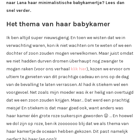
naar Lana haar minimalistische babykamertje? Lees dan
snel verder.
Het thema van haar babykamer
Ik ben altijd super nieuwsgierig. En toen we wisten dat we in
verwachting waren, kon ik niet wachten om te weten of we een
dochter of zoon zouden mogen verwelkomen. Maar juist omdat
we niet hadden durven dromen überhaupt nog zwanger te
mogen raken (voor ons verhaal
klik hier
), kozen we ervoor om
ultiem te genieten van dit prachtige cadeau en ons op de dag
van de bevalling te laten verrassen. Al had ik stiekem wel een
voorgevoel. Net zoals mijn moeder was ik er heilig van overtuigd
dat we een zoon zouden krijgen. Maar… Dat werd een prachtig
meisje! En stiekem is dat maar goed ook, want anders was
haar kamer één grote roze suikerspin geworden 😛 … En hoewel
we dol zijn op roze, ben ik zooooooo blij dat we als thema van
haar kamertje de oceaan hebben gekozen. Dit past namelijk
perfect bij haar (en ons)!