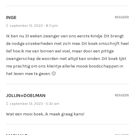
INGE
REAGEER
september 12, 2023 - 8:11 pm
Ik ben nu 31 weken zwanger van ons eerste kindje. Dit brengt
de nodige onzekerheden met zich mee. Dit boek omschrijft heel
lief hoe ik me van binnen wel voel, maar door een pittige
zwangerschap de woorden niet altijd kan vinden. Dit boek lijkt
me prachtig om ons kleintje allerlei mooie boodschappen in
het leven mee te geven. 🙂
JOLIJN+DOELMAN
REAGEER
september 13, 2023 - 5:32 am
Wat een mooi boek, ik maak graag kans!