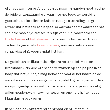
Al direct wanneer je Verder dan de maan in handen hebt, voel je
de liefde en zorgzaamheid waarmee het boek ter wereld is
gebracht. De luxe linnen kaft en rustige uitstraling zorgt
ervoor dat het boek een bepaalde warmte ademt waardoor het
een hele mooie
eye-catcher
kan zijn voor in bijvoorbeeld een
kinderkamer
of
babykamer
. En natuurlijk fantastisch is om
cadeau te geven als
kraamcadeau
, voor een babyshower,
verjaardag of gewoon omdat het kan.
De gedichten en illustraties zijn ontzettend lief, mooi en
breekbaar klein. Alle wijsheden verzamelt op een pagina in de
hoop dat het je kindje mag behoeden voor al het naars op de
wereld en ervoor kan zorgen intens gelukkig te mogen worden
en zijn. Eigenlijk alles wat het moederschap is; je kindje veilig
willen houden, warmte willen geven en oneindig lief te hebben.
Maar dan in boekvorm.
Ik ben dan ook ontzettend dankbaar en blij met mijn