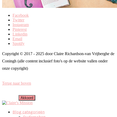
Facebook
Twitter
Instagram
Pinterest
Linkedin
Email
Spotify
Copyright © 2017 - 2025 door Claire Richardson-van Vrijberghe de
Coningh (alle content inclusief foto's op de website vallen onder
onze copyright)
Terug naar boven
Deze website maakt gebruik van vegan cookies om je ervaring te
verbeteren. Is dat oké? Klik dan op akkoord. Afmelden is ook
mogelijk.
Akkoord
Blog categorieën
Ouderschap