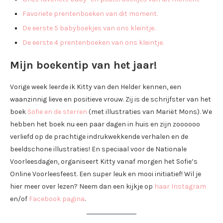
Favoriete prentenboeken van dit moment.
De eerste 5 babyboekjes van ons kleintje.
De eerste 4 prentenboeken van ons kleintje.
Mijn boekentip van het jaar!
Vorige week leerde ik Kitty van den Helder kennen, een
waanzinnig lieve en positieve vrouw. Zij is de schrijfster van het
boek
Sofie en de sterren
(met illustraties van Mariët Mons). We
hebben het boek nu een paar dagen in huis en zijn zoooooo
verliefd op de prachtige indrukwekkende verhalen en de
beeldschone illustraties! En speciaal voor de Nationale
Voorleesdagen, organiseert Kitty vanaf morgen het Sofie’s
Online Voorleesfeest. Een super leuk en mooi initiatief! Wil je
hier meer over lezen? Neem dan een kijkje op
haar Instagram
en/of
Facebook pagina
.