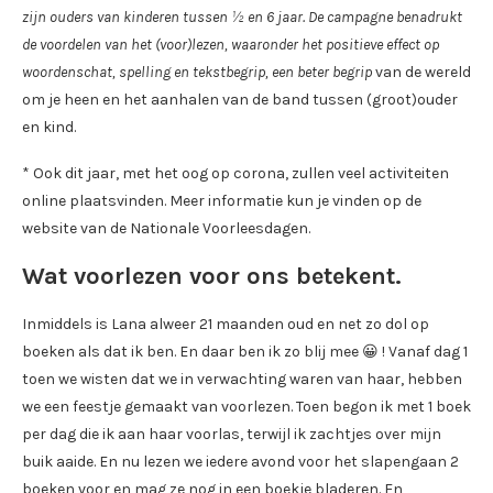
zijn ouders van kinderen tussen ½ en 6 jaar. De campagne benadrukt
de voordelen van het (voor)lezen, waaronder het positieve effect op
woordenschat, spelling en tekstbegrip, een beter begrip
van de wereld
om je heen en het aanhalen van de band tussen (groot)ouder
en kind.
* Ook dit jaar, met het oog op corona, zullen veel activiteiten
online plaatsvinden. Meer informatie kun je vinden op de
website van de Nationale Voorleesdagen.
Wat voorlezen voor ons betekent.
Inmiddels is Lana alweer 21 maanden oud en net zo dol op
boeken als dat ik ben. En daar ben ik zo blij mee 😀 ! Vanaf dag 1
toen we wisten dat we in verwachting waren van haar, hebben
we een feestje gemaakt van voorlezen. Toen begon ik met 1 boek
per dag die ik aan haar voorlas, terwijl ik zachtjes over mijn
buik aaide. En nu lezen we iedere avond voor het slapengaan 2
boeken voor en mag ze nog in een boekje bladeren. En