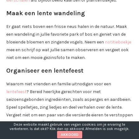
eierschalen
als bijvoorbeeld kaarsen of plantenbakjes.
Maak een lente wandeling
Er gaat niets boven een frisse neus halen in de natuur. Maak
een wandeling in jullie favoriete park of bos en geniet van de
bloeiende bloemen en zingende vogels. Neem een
notitieboekje
mee en schrijf op wat jullie samen observeren en vergeet ook
niet om een mooie gezinsfoto te maken.
Organiseer een lentefeest
Waarom niet vrienden en familie uitnodigen voor een
lentefeest
? Bereid heerlijke gerechten voor met
seizoensgebonden ingrediënten, zoals asperges en aardbeien.
Speel spelletjes, zing liedjes en deel verhalen over de lente.
Vergeet niet om een paar van die versierde eieren te verstoppen
voor een leuke zoektocht!
Deze website maakt gebruik van vegan cookies om je ervaring te
verbeteren. Is dat oké? Klik dan op akkoord. Afmelden is ook mogelijk.
AKKOORD