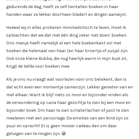
gedurende de dag, heeft ze zelf tientallen boeken in haar
handen waar ze lekker doorheen bladert en dingen aanwijst.
Hoewel wij in alles proberen minimalistisch te leven, moet ik
opbiechten dat we dat met één ding zeker niet doen; boeken.
Ons meisje heeft namelijk al een hele boekenkast vol met
boeken die helemaal van haar (en haar broertje of zusje) zijn.
Ook onze kleine Bubba, die nog heerlijk warm in mijn buik zit,
krijgt de liefde voor boeken mee.
Als je ons nu vraagt wat voorlezen voor ons betekent, dan is
dat echt even een momentje samenzijn. Lekker genieten van en
met elkaar. Want ik blijf niets zo mooi en bijzonder vinden als
de verwondering op Lana haar gezichtje te zien bij een mooi en
bijzonder boek. Om haar te zien schaterlachen of juist te zien
meeleven met een personage. De emoties van een kind zijn zo
puur en oprecht! Er is geen mooier cadeau dan om daar
getuigen van te mogen zijn. 😀