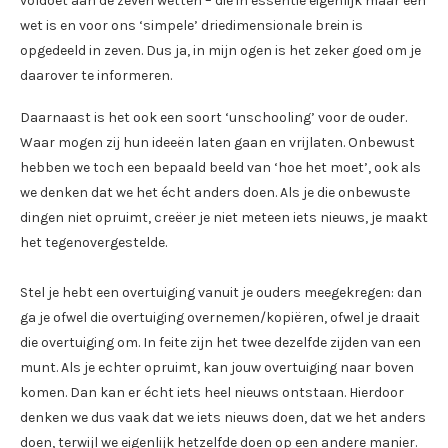
voldoet aan de zeven wetten – die in essentie eigenlijk maar een
wet is en voor ons ‘simpele’ driedimensionale brein is
opgedeeld in zeven. Dus ja, in mijn ogen is het zeker goed om je
daarover te informeren.
Daarnaast is het ook een soort ‘unschooling’ voor de ouder.
Waar mogen zij hun ideeën laten gaan en vrijlaten. Onbewust
hebben we toch een bepaald beeld van ‘hoe het moet’, ook als
we denken dat we het écht anders doen. Als je die onbewuste
dingen niet opruimt, creëer je niet meteen iets nieuws, je maakt
het tegenovergestelde.
Stel je hebt een overtuiging vanuit je ouders meegekregen: dan
ga je ofwel die overtuiging overnemen/kopiëren, ofwel je draait
die overtuiging om. In feite zijn het twee dezelfde zijden van een
munt. Als je echter opruimt, kan jouw overtuiging naar boven
komen. Dan kan er écht iets heel nieuws ontstaan. Hierdoor
denken we dus vaak dat we iets nieuws doen, dat we het anders
doen, terwijl we eigenlijk hetzelfde doen op een andere manier.