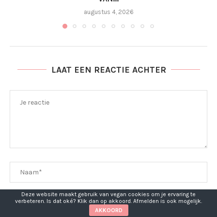
augustus 4, 2026
LAAT EEN REACTIE ACHTER
Deze website maakt gebruik van vegan cookies om je ervaring te
verbeteren. Is dat oké? Klik dan op akkoord. Afmelden is ook mogelijk.
AKKOORD