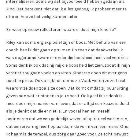
internaliseren, zoals wij dat bijvoorbeeld hebben gedaan als
kind. Dat betekent niet dat ik alles gedoog. Ik probeer meer te
sturen hoe ze het veilig kunnen uiten.
En weer opnieuw reflecteren: waarom doet mijn kind zo?
Riley kan soms erg explosief zijn of boos. Met behulp van een
coach ben ik dat gaan opruimen. En toen dat daadwerkelijk
was opgeruimd kwam er onder die boosheid, heel veel verdriet.
Soms denk ik ook dat hij mij die boosheid liet zien, zodat ik mijn
verdriet zou gaan voelen en uiten. Kinderen doen dit overigens
nooit express. Ook al lijkt dit soms zo. Vaak weten ze zelf niet
waarom ze doen zoals ze doen. Dat komt omdat zij puur uiting
geven aan wat er binnen in jou speelt. Ook geef ik ze denk ik
mee, door mijn manier van leven, dat er altijd een keuze is. Juist
als je denkt dat die er niet is. En vooral hen en mezelf
herinneren dat we een goddelijk wezen of spiritueel wezen zijn,
dat een ervaring heeft op aarde, in de vorm van een mens. Ons
lichaam is de tempel, dus zorg daar goed voor. Ze echt bewust